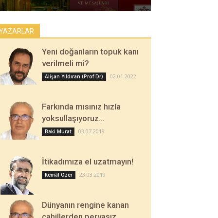
YAZARLAR
Yeni doğanların topuk kanı
verilmeli mi?
02.01.2022
Alişan Yıldıran (Prof Dr)
Farkında mısınız hızla
yoksullaşıyoruz…
03.07.2019
Baki Murat
İtikadımıza el uzatmayın!
23.03.2019
Kemâl Özer
Dünyanın rengine kanan
cahillerden pervasız