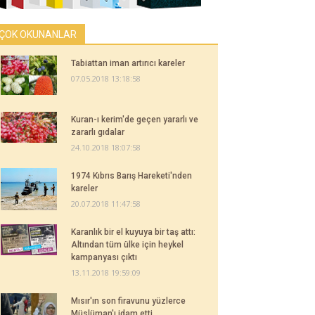
ÇOK OKUNANLAR
Tabiattan iman artırıcı kareler
07.05.2018 13:18:58
Kuran-ı kerim'de geçen yararlı ve
zararlı gıdalar
24.10.2018 18:07:58
1974 Kıbrıs Barış Hareketi'nden
kareler
20.07.2018 11:47:58
Karanlık bir el kuyuya bir taş attı:
Altından tüm ülke için heykel
kampanyası çıktı
13.11.2018 19:59:09
Mısır'ın son firavunu yüzlerce
Müslüman'ı idam etti