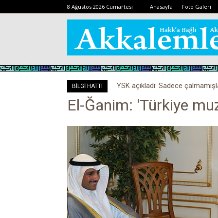
8 Ağustos 2026 Cumartesi
Anasayfa
Foto Galeri
YSK açıkladı: Sadece çalmamış
BİLGİ HATTI
El-Ğanim: 'Türkiye muz