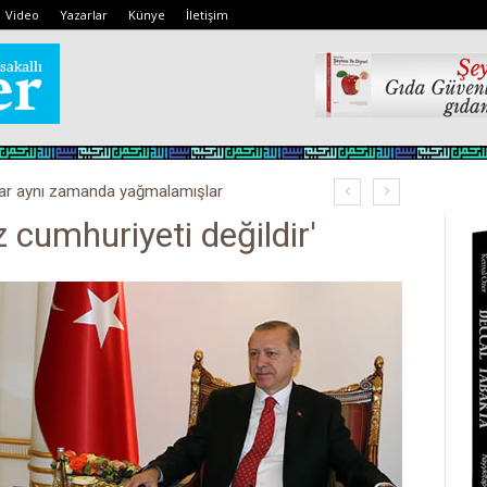
Video
Yazarlar
Künye
İletişim
lar aynı zamanda yağmalamışlar
 cumhuriyeti değildir'