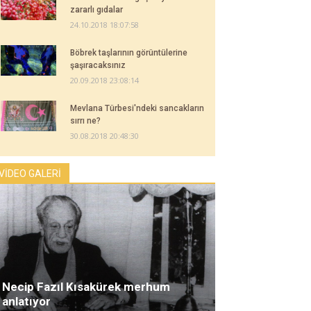
zararlı gıdalar
24.10.2018 18:07:58
Böbrek taşlarının görüntülerine
şaşıracaksınız
20.09.2018 23:08:14
Mevlana Türbesi'ndeki sancakların
sırrı ne?
30.08.2018 20:48:30
VİDEO GALERİ
Necip Fazıl Kısakürek merhum
anlatıyor