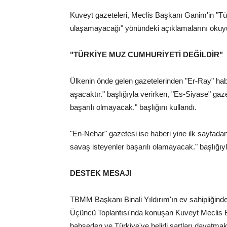
Kuveyt gazeteleri, Meclis Başkanı Ganim'in "Tü
ulaşamayacağı" yönündeki açıklamalarını okuyuc
"TÜRKİYE MUZ CUMHURİYETİ DEĞİLDİR"
Ülkenin önde gelen gazetelerinden "Er-Ray" habe
aşacaktır." başlığıyla verirken, "Es-Siyase" g
başarılı olmayacak." başlığını kullandı.
"En-Nehar" gazetesi ise haberi yine ilk sayfad
savaş isteyenler başarılı olamayacak." başlığıyl
DESTEK MESAJI
TBMM Başkanı Binali Yıldırım'ın ev sahipliğin
Üçüncü Toplantısı'nda konuşan Kuveyt Meclis 
bahseden ve Türkiye'ye belirli şartları dayatma