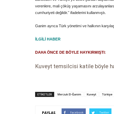
verenlere, mali çöküş yaşamasını arzulayanla
cumhuriyeti değildir." ifadelerini kullanmıştı.
Ganim ayrıca Türk yönetimi ve halkının karşılaşt
İLGİLİ HABER
DAHA ÖNCE DE BÖYLE HAYKIRMIŞTI:
Kuveyt temsilcisi katile böyle h
ETİKETLER
Merzuk El-Ğanim
Kuveyt
Türkiye
PAYLAŞ
Facebook
Twitter