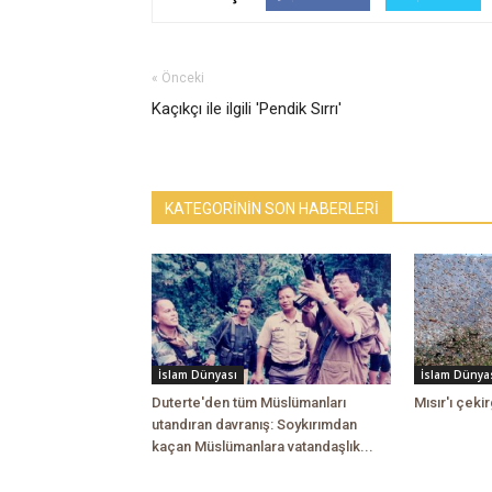
« Önceki
Kaçıkçı ile ilgili 'Pendik Sırrı'
KATEGORİNİN SON HABERLERİ
İslam Dünyası
İslam Dünya
Duterte'den tüm Müslümanları
Mısır'ı çekir
utandıran davranış: Soykırımdan
kaçan Müslümanlara vatandaşlık...