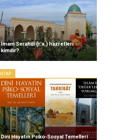
İmam Serahsî (r.a.) hazretleri
kimdir?
KİTAP
Dini Hayatın Psiko-Sosyal Temelleri