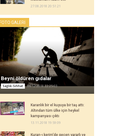
27.08.2018 20:51:21
FOTO GALERİ
Beyni öldüren gıdalar
06.12.2018 22:25:03
Sağlık-Sıhhat
Karanlık bir el kuyuya bir taş attı:
Altından tüm ülke için heykel
kampanyası çıktı
13.11.2018 19:59:09
Kuran-ı kerim'de geçen yararlı ve