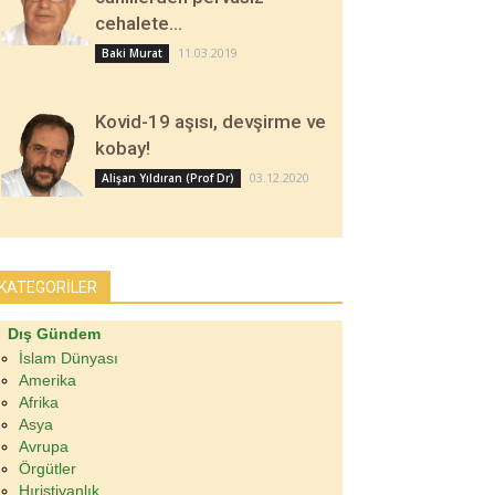
cehalete…
11.03.2019
Baki Murat
Kovid-19 aşısı, devşirme ve
kobay!
03.12.2020
Alişan Yıldıran (Prof Dr)
KATEGORİLER
Dış Gündem
İslam Dünyası
Amerika
Afrika
Asya
Avrupa
Örgütler
Hıristiyanlık