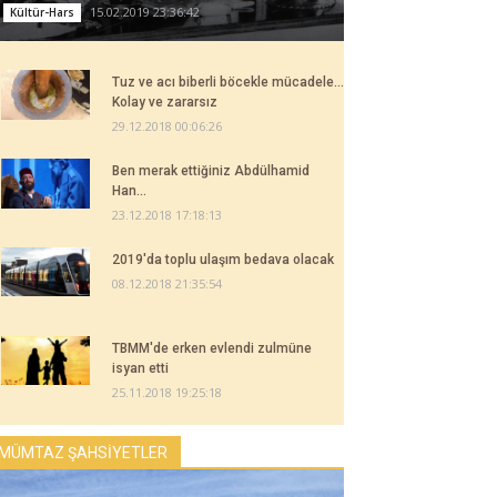
15.02.2019 23:36:42
Kültür-Hars
Tuz ve acı biberli böcekle mücadele...
Kolay ve zararsız
29.12.2018 00:06:26
Ben merak ettiğiniz Abdülhamid
Han...
23.12.2018 17:18:13
2019'da toplu ulaşım bedava olacak
08.12.2018 21:35:54
TBMM'de erken evlendi zulmüne
isyan etti
25.11.2018 19:25:18
MÜMTAZ ŞAHSİYETLER