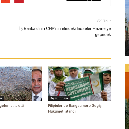
Sonraki »
İş Bankası'nın CHP'nin elindeki hisseler Hazine'ye
geçecek
sı
Dış Gündem
geler istila etti
Filipinler'de Bangsamoro Geçiş
Hükümeti atandı