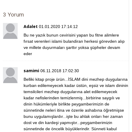
3 Yorum
Adalet
01.01.2020 17:14:12
Bu ne yazık bunun cevirisini yapan bu fitne alimlere
fırsat verenleri islami bulandiran herkesi görevden alıp
ve millete duyurmaları şarttır yoksa şüpheler devam
eder
samimi
06.11.2018 17:02:30
Belliki kitap proje ürün...İSLAM dini mezhep duygularına
kurban edilemeyecek kadar üstün, eşsiz ve islam dininin
temsilcileri mezhep duygularına alet edilemeyecek
kadar nefislerinden temizlenmiş...birbirine saygılı ve
dinin hükümleriyle birlikte peygamberimizin de
sünnetinde neleri itina ve özenle ashabına öğretmişse
bunu uygulamışlardır...işte bu ahlak onları her zaman
dost ve din kardeşi yapmıştır...peygamberimizin
sünnetinde de öncelik büyüklerindir. Sünneti kabul