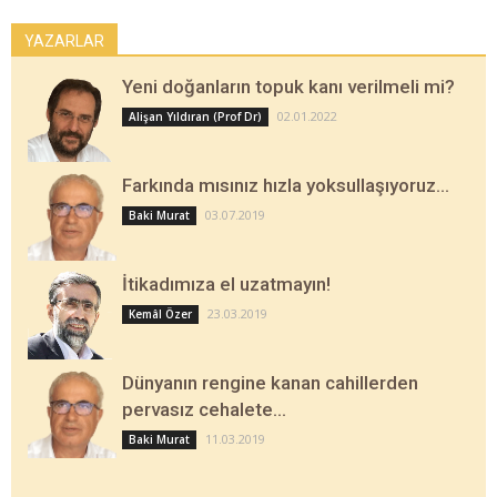
YAZARLAR
Yeni doğanların topuk kanı verilmeli mi?
02.01.2022
Alişan Yıldıran (Prof Dr)
Farkında mısınız hızla yoksullaşıyoruz…
03.07.2019
Baki Murat
İtikadımıza el uzatmayın!
23.03.2019
Kemâl Özer
Dünyanın rengine kanan cahillerden
pervasız cehalete…
11.03.2019
Baki Murat