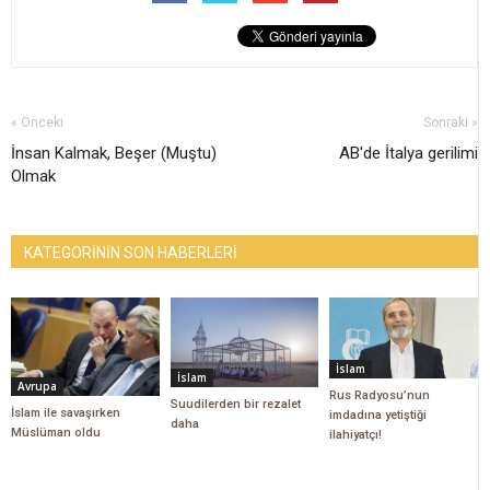
« Önceki
Sonraki »
İnsan Kalmak, Beşer (Muştu)
AB'de İtalya gerilimi
Olmak
KATEGORİNİN SON HABERLERİ
İslam
İslam
Avrupa
Rus Radyosu’nun
Suudilerden bir rezalet
İslam ile savaşırken
imdadına yetiştiği
daha
Müslüman oldu
ilahiyatçı!