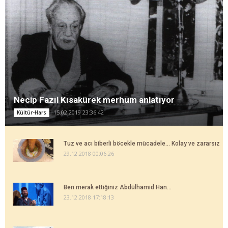
Necip Fazıl Kısakürek merhum anlatıyor
15.02.2019 23:36:42
Kültür-Hars
Tuz ve acı biberli böcekle mücadele... Kolay ve zararsız
29.12.2018 00:06:26
Ben merak ettiğiniz Abdülhamid Han...
23.12.2018 17:18:13