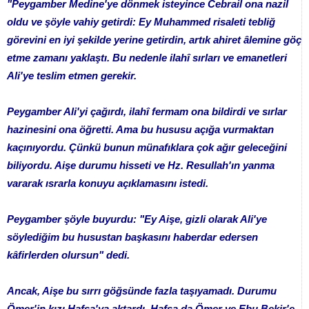
"Peygamber Medine'ye dönmek isteyince Cebrail ona nazil
oldu ve şöyle vahiy getirdi: Ey Muhammed risaleti tebliğ
görevini en iyi şekilde yerine getirdin, artık ahiret âlemine göç
etme zamanı yaklaştı. Bu nedenle ilahî sırları ve emanetleri
Ali'ye teslim etmen gerekir.
Peygamber Ali'yi çağırdı, ilahî fermam ona bildirdi ve sırlar
hazinesini ona öğretti. Ama bu hususu açığa vurmaktan
kaçınıyordu. Çünkü bunun münafıklara çok ağır geleceğini
biliyordu. Aişe durumu hisseti ve Hz. Resullah'ın yanma
vararak ısrarla konuyu açıklamasını istedi.
Peygamber şöyle buyurdu: "Ey Aişe, gizli olarak Ali'ye
söylediğim bu husustan başkasını haberdar edersen
kâfirlerden olursun" dedi.
Ancak, Aişe bu sırrı göğsünde fazla taşıyamadı. Durumu
Ömer'in kızı Hafsa'ya aktardı. Hafsa da Ömer ve Ebu Bekir'e