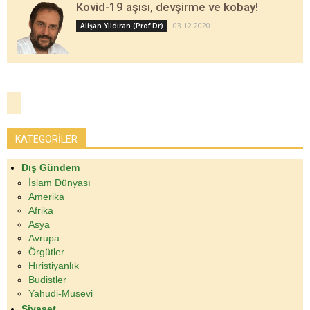
Kovid-19 aşısı, devşirme ve kobay!
03.12.2020
Alişan Yıldıran (Prof Dr)
KATEGORİLER
Dış Gündem
İslam Dünyası
Amerika
Afrika
Asya
Avrupa
Örgütler
Hıristiyanlık
Budistler
Yahudi-Musevi
Siyaset