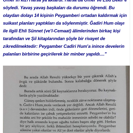
söyledi. Yavaş yavaş başkaları da durumu öğrendi. Bu
olaydan dolayı 14 kişinin Peygamberi ortadan kaldırmak için
suikast planları yaptıkları da söylenmiştir. Ğadiri Hum olayı
ile ilgili Ehli Sünnet (ve'l-Cemaat) âlimlerinden birkaç kişi
tarafından ve Şiî kitaplarından şöyle bir rivayet de
zikredilmektedir: Peygamber Cadîri Hum'a inince develerin
palanları birbirine geçirilerek bir minber yapıldı...."