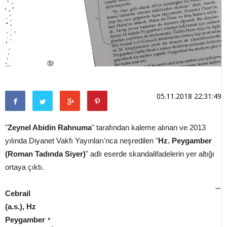
05.11.2018 22:31:49
"
Zeynel Abidin Rahnuma
"
tarafından kaleme alınan ve 2013
yılında Diyanet Vakfı Yayınları'nca neşredilen "
Hz. Peygamber
(Roman Tadında Siyer)
" adlı eserde skandal
ifadelerin yer altığı
ortaya çıktı.
Cebrail
(a.s.), Hz
Peygamber