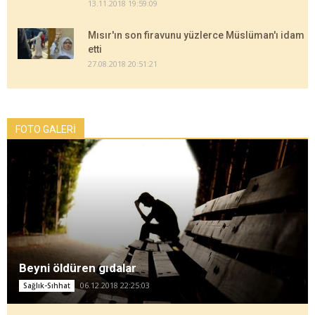
13.11.2018 19:59:09
Mısır'ın son firavunu yüzlerce Müslüman'ı idam
etti
27.08.2018 20:51:21
FOTO GALERİ
Beyni öldüren gıdalar
06.12.2018 22:25:03
Sağlık-Sıhhat