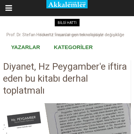
BİLGİ HATTI
Kovid-19 aşısı, devşirme ve kobay!
YAZARLAR
KATEGORİLER
Diyanet, Hz Peygamber'e iftira
eden bu kitabı derhal
toplatmalı