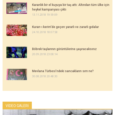
Karanlık bir el kuyuya bir taş attı: Altından tüm ülke için
heykel kampanyası çıktı
13.11.2018 19:59:09
Kuran-ı kerim'de geçen yararlı ve zararlı gıdalar
24.10.2018 18:07:58
Böbrek taşlarının görüntülerine şaşıracaksınız
20.09.2018 23:08:14
Mevlana Türbesi'ndeki sancakların sırrı ne?
30.08.2018 20:48:30
VİDEO GALERİ