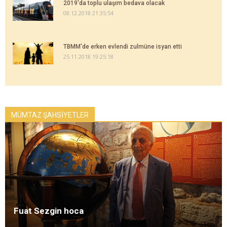
2019'da toplu ulaşım bedava olacak
08.12.2018 21:35:54
TBMM'de erken evlendi zulmüne isyan etti
25.11.2018 19:25:18
MÜMTAZ ŞAHSİYETLER
Fuat Sezgin hoca