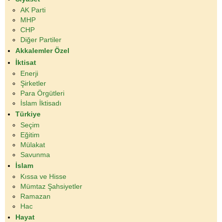
AK Parti
MHP
CHP
Diğer Partiler
Akkalemler Özel
İktisat
Enerji
Şirketler
Para Örgütleri
İslam İktisadı
Türkiye
Seçim
Eğitim
Mülakat
Savunma
İslam
Kıssa ve Hisse
Mümtaz Şahsiyetler
Ramazan
Hac
Hayat