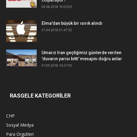
coşturuyor?
09.08.2018 10:05:03
Elma'dan büyük bir ısırık alındı
21.04.2018 01:47:33
Umarız İran geçtiğimiz günlerde verilen
'duvarın yarısı bitti' mesajını doğru anlar
07.09.2018 14:27:05
RASGELE KATEGORİLER
CHP
Sosyal Medya
Para Örgütleri