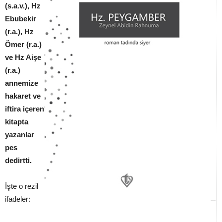
(s.a.v.), Hz
Ebubekir
(r.a.), Hz
Ömer (r.a.)
ve Hz Aişe
(r.a.)
annemize
hakaret ve
iftira içeren
kitapta
yazanlar
pes
dedirtti.
İşte o rezil
ifadeler: