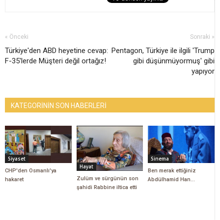
« Önceki
Sonraki »
Türkiye'den ABD heyetine cevap:
Pentagon, Türkiye ile ilgili 'Trump
F-35'lerde Müşteri değil ortağız!
gibi düşünmüyormuş' gibi
yapıyor
KATEGORİNİN SON HABERLERİ
Siyaset
Sinema
Hayat
CHP'den Osmanlı'ya
Ben merak ettiğiniz
Zulüm ve sürgünün son
hakaret
Abdülhamid Han...
şahidi Rabbine iltica etti