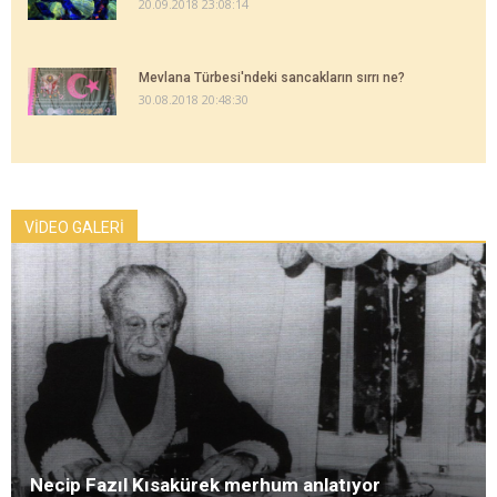
20.09.2018 23:08:14
Mevlana Türbesi'ndeki sancakların sırrı ne?
30.08.2018 20:48:30
VİDEO GALERİ
Necip Fazıl Kısakürek merhum anlatıyor