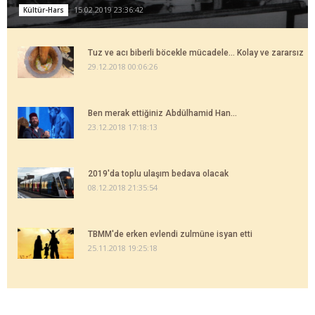
15.02.2019 23:36:42
Kültür-Hars
Tuz ve acı biberli böcekle mücadele... Kolay ve zararsız
29.12.2018 00:06:26
Ben merak ettiğiniz Abdülhamid Han...
23.12.2018 17:18:13
2019'da toplu ulaşım bedava olacak
08.12.2018 21:35:54
TBMM'de erken evlendi zulmüne isyan etti
25.11.2018 19:25:18