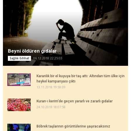
Beyni öldüren gıdalar
06.12.2018 22:25:03
Sağlık-Sıhhat
Karanlık bir el kuyuya bir taş attı: Altından tüm ülke için
heykel kampanyası çıktı
13.11.2018 19:59:09
Kuran-ı kerim'de geçen yararlı ve zararlı gıdalar
24.10.2018 18:07:58
Böbrek taşlarının görüntülerine şaşıracaksınız