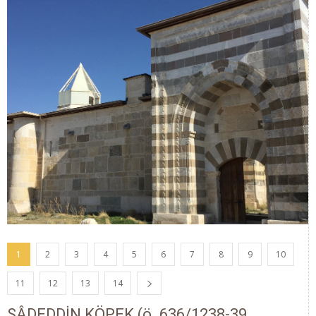
1
2
3
4
5
6
7
8
9
10
11
12
13
14
SÂDEDDİN KÖPEK (ö. 636/1238-39