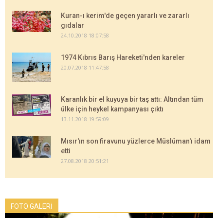
Kuran-ı kerim'de geçen yararlı ve zararlı
gıdalar
24.10.2018 18:07:58
1974 Kıbrıs Barış Hareketi'nden kareler
20.07.2018 11:47:58
Karanlık bir el kuyuya bir taş attı: Altından tüm
ülke için heykel kampanyası çıktı
13.11.2018 19:59:09
Mısır'ın son firavunu yüzlerce Müslüman'ı idam
etti
27.08.2018 20:51:21
FOTO GALERİ