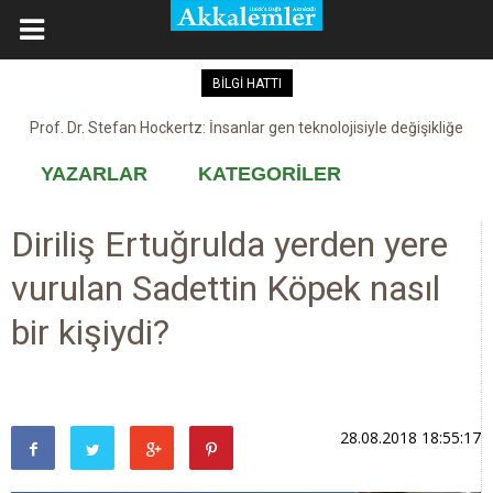
BİLGİ HATTI
Prof. Dr. Stefan Hockertz: İnsanlar gen teknolojisiyle değişikliğe
Kovid-19 aşısı, devşirme ve kobay!
maruz kalabilir
YAZARLAR
KATEGORİLER
Diriliş Ertuğrulda yerden yere
vurulan Sadettin Köpek nasıl
bir kişiydi?
28.08.2018 18:55:17