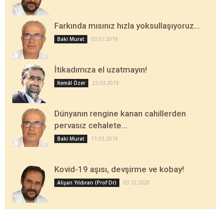
Farkında mısınız hızla yoksullaşıyoruz…
03.07.2019
Baki Murat
İtikadımıza el uzatmayın!
23.03.2019
Kemâl Özer
Dünyanın rengine kanan cahillerden
pervasız cehalete…
11.03.2019
Baki Murat
Kovid-19 aşısı, devşirme ve kobay!
03.12.2020
Alişan Yıldıran (Prof Dr)