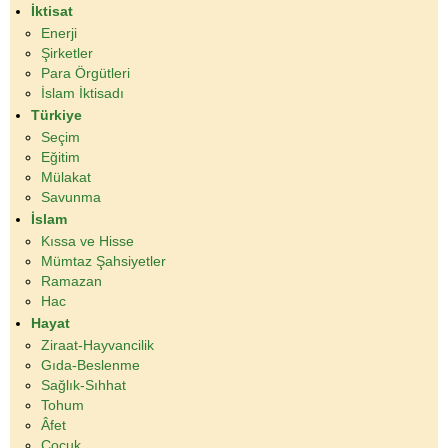
İktisat
Enerji
Şirketler
Para Örgütleri
İslam İktisadı
Türkiye
Seçim
Eğitim
Mülakat
Savunma
İslam
Kıssa ve Hisse
Mümtaz Şahsiyetler
Ramazan
Hac
Hayat
Ziraat-Hayvancilik
Gıda-Beslenme
Sağlık-Sıhhat
Tohum
Âfet
Çocuk