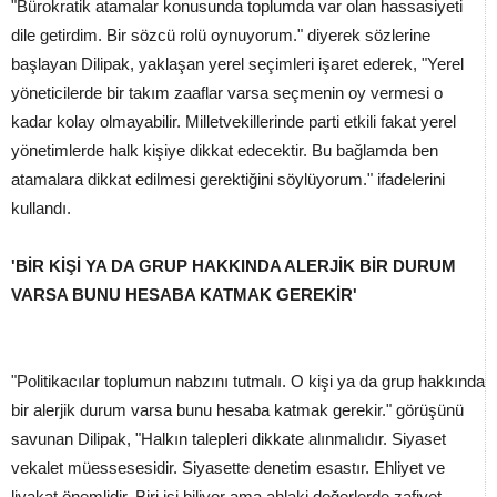
"Bürokratik atamalar konusunda toplumda var olan hassasiyeti
dile getirdim. Bir sözcü rolü oynuyorum." diyerek sözlerine
başlayan Dilipak, yaklaşan yerel seçimleri işaret ederek, "Yerel
yöneticilerde bir takım zaaflar varsa seçmenin oy vermesi o
kadar kolay olmayabilir. Milletvekillerinde parti etkili fakat yerel
yönetimlerde halk kişiye dikkat edecektir. Bu bağlamda ben
atamalara dikkat edilmesi gerektiğini söylüyorum." ifadelerini
kullandı.
'BİR KİŞİ YA DA GRUP HAKKINDA ALERJİK BİR DURUM
VARSA BUNU HESABA KATMAK GEREKİR'
"Politikacılar toplumun nabzını tutmalı. O kişi ya da grup hakkında
bir alerjik durum varsa bunu hesaba katmak gerekir." görüşünü
savunan Dilipak, "Halkın talepleri dikkate alınmalıdır. Siyaset
vekalet müessesesidir. Siyasette denetim esastır. Ehliyet ve
liyakat önemlidir. Biri işi biliyor ama ahlaki değerlerde zafiyet