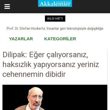
BİLGİ HATTI
Kovid-19 aşısı, devşirme ve kobay!
YAZARLAR
KATEGORİLER
Dilipak: Eğer çalıyorsanız,
haksızlık yapıyorsanız yeriniz
cehennemin dibidir