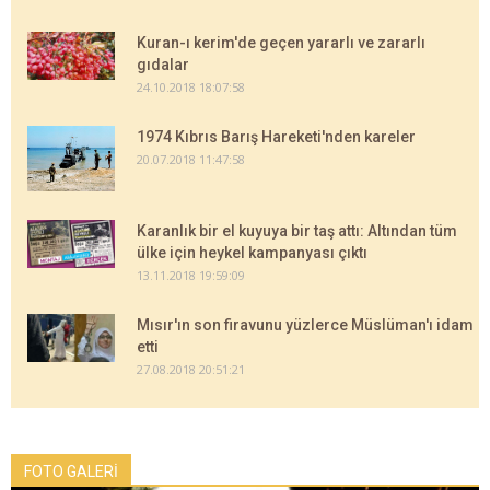
Kuran-ı kerim'de geçen yararlı ve zararlı
gıdalar
24.10.2018 18:07:58
1974 Kıbrıs Barış Hareketi'nden kareler
20.07.2018 11:47:58
Karanlık bir el kuyuya bir taş attı: Altından tüm
ülke için heykel kampanyası çıktı
13.11.2018 19:59:09
Mısır'ın son firavunu yüzlerce Müslüman'ı idam
etti
27.08.2018 20:51:21
FOTO GALERİ