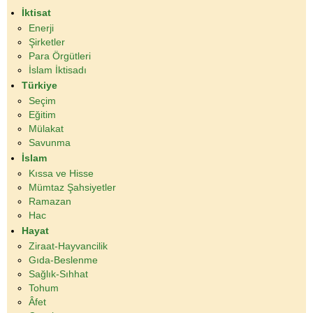
İktisat
Enerji
Şirketler
Para Örgütleri
İslam İktisadı
Türkiye
Seçim
Eğitim
Mülakat
Savunma
İslam
Kıssa ve Hisse
Mümtaz Şahsiyetler
Ramazan
Hac
Hayat
Ziraat-Hayvancilik
Gıda-Beslenme
Sağlık-Sıhhat
Tohum
Âfet