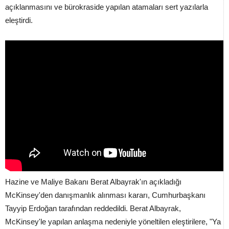
açıklanmasını ve bürokraside yapılan atamaları sert yazılarla
eleştirdi.
Hazine ve Maliye Bakanı Berat Albayrak'ın açıkladığı
McKinsey'den danışmanlık alınması kararı, Cumhurbaşkanı
Tayyip Erdoğan tarafından reddedildi. Berat Albayrak,
McKinsey'le yapılan anlaşma nedeniyle yöneltilen eleştirilere, "Ya