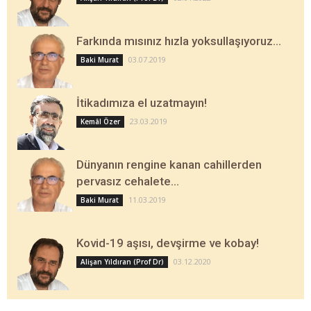
Farkında mısınız hızla yoksullaşıyoruz…
03.07.2019
Baki Murat
İtikadımıza el uzatmayın!
23.03.2019
Kemâl Özer
Dünyanın rengine kanan cahillerden
pervasız cehalete…
11.03.2019
Baki Murat
Kovid-19 aşısı, devşirme ve kobay!
03.12.2020
Alişan Yıldıran (Prof Dr)