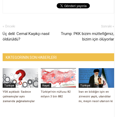
« Önceki
Sonraki »
Üç delil: Cemal Kaşıkçı nasıl
Trump: PKK bizim müttefiğimiz,
öldürüldü?
bizim için ölüyorlar
KATEGORİNİN SON HABERLERİ
Türkiye
Hayat
Türkiye
YSK açıkladı: Sadece
Türkiye'nin nüfusu 82
İran en bildiğin işin en
çalmamışlar aynı
milyon 3 bin 882
zirvesini yaptı, utandılar
zamanda yağmalamışlar
mı, meşin nasıl utansın ki