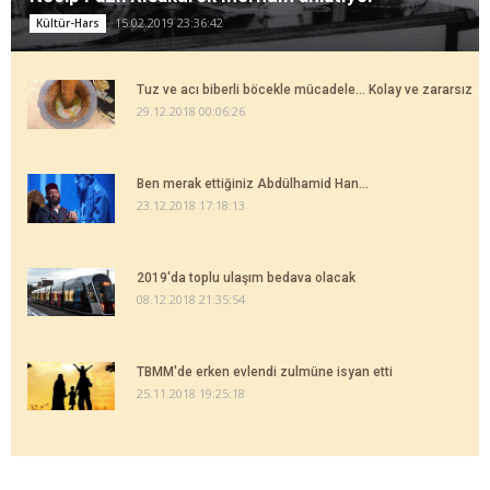
15.02.2019 23:36:42
Kültür-Hars
Tuz ve acı biberli böcekle mücadele... Kolay ve zararsız
29.12.2018 00:06:26
Ben merak ettiğiniz Abdülhamid Han...
23.12.2018 17:18:13
2019'da toplu ulaşım bedava olacak
08.12.2018 21:35:54
TBMM'de erken evlendi zulmüne isyan etti
25.11.2018 19:25:18