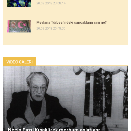
20.09.2018 23:08:14
Mevlana Türbesi'ndeki sancakların sırrı ne?
30.08.2018 20:48:30
VİDEO GALERİ
Necip Fazıl Kısakürek merhum anlatıyor