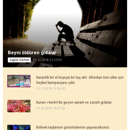
Beyni öldüren gıdalar
06.12.2018 22:25:03
Sağlık-Sıhhat
Karanlık bir el kuyuya bir taş attı: Altından tüm ülke için
heykel kampanyası çıktı
13.11.2018 19:59:09
Kuran-ı kerim'de geçen yararlı ve zararlı gıdalar
24.10.2018 18:07:58
Böbrek taşlarının görüntülerine şaşıracaksınız