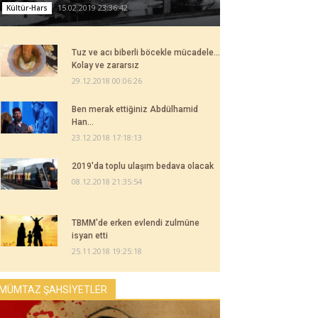
15.02.2019 23:36:42
Kültür-Hars
Tuz ve acı biberli böcekle mücadele...
Kolay ve zararsız
29.12.2018 00:06:26
Ben merak ettiğiniz Abdülhamid
Han...
23.12.2018 17:18:13
2019'da toplu ulaşım bedava olacak
08.12.2018 21:35:54
TBMM'de erken evlendi zulmüne
isyan etti
25.11.2018 19:25:18
MÜMTAZ ŞAHSİYETLER