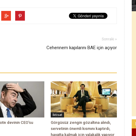
Sonraki »
Cehennem kapılarını BAE için açıyor
İktisat
tiv devinin CEO'su
Görgüsüz zengin gözaltına alındı,
servetinin önemli kısmını kaptırdı,
hayatta kalmak için yalakalık yapıyor