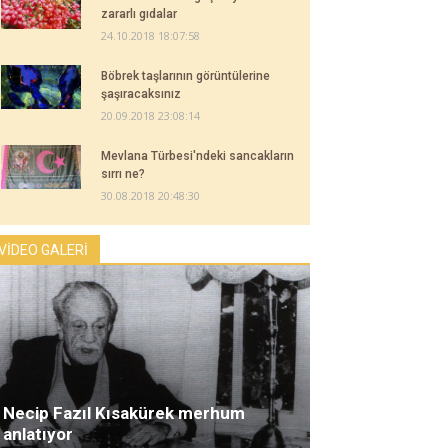
zararlı gıdalar
24.10.2018 18:07:58
Böbrek taşlarının görüntülerine
şaşıracaksınız
20.09.2018 23:08:14
Mevlana Türbesi'ndeki sancakların
sırrı ne?
30.08.2018 20:48:30
VİDEO GALERİ
Necip Fazıl Kısakürek merhum
anlatıyor