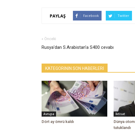
PAYLAŞ
Facebook
Twitter
« Önceki
Rusya'dan S.Arabistan'a S400 cevabı
KATEGORİNİN SON HABERLERİ
Avrupa
İktisat
Dört ay ömrü kaldı
Dünya otomo
tutuklandı