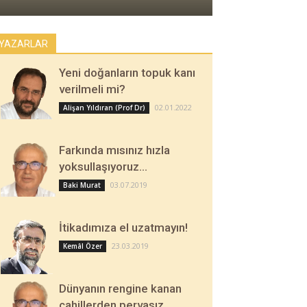
YAZARLAR
Yeni doğanların topuk kanı
verilmeli mi?
02.01.2022
Alişan Yıldıran (Prof Dr)
Farkında mısınız hızla
yoksullaşıyoruz…
03.07.2019
Baki Murat
İtikadımıza el uzatmayın!
23.03.2019
Kemâl Özer
Dünyanın rengine kanan
cahillerden pervasız