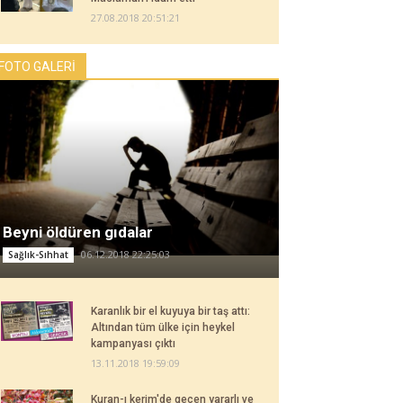
27.08.2018 20:51:21
FOTO GALERİ
Beyni öldüren gıdalar
06.12.2018 22:25:03
Sağlık-Sıhhat
Karanlık bir el kuyuya bir taş attı:
Altından tüm ülke için heykel
kampanyası çıktı
13.11.2018 19:59:09
Kuran-ı kerim'de geçen yararlı ve