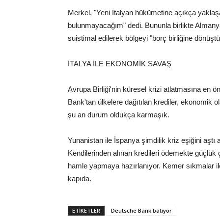
Merkel, "Yeni İtalyan hükümetine açıkça yaklaşa
bulunmayacağım" dedi. Bununla birlikte Almanya 
suistimal edilerek bölgeyi "borç birliğine dönüşt
İTALYA İLE EKONOMİK SAVAŞ
Avrupa Birliği'nin küresel krizi atlatmasına en
Bank'tan ülkelere dağıtılan krediler, ekonomik ol
şu an durum oldukça karmaşık.
Yunanistan ile İspanya şimdilik kriz eşiğini aşt
Kendilerinden alınan kredileri ödemekte güçlük
hamle yapmaya hazırlanıyor. Kemer sıkmalar ile b
kapıda.
ETİKETLER
Deutsche Bank batıyor