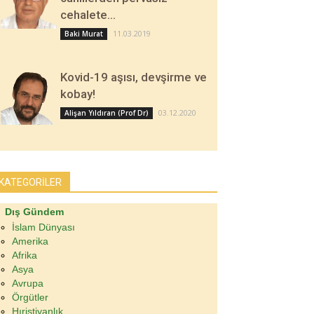
cehalete…
11.03.2019
Baki Murat
Kovid-19 aşısı, devşirme ve
kobay!
03.12.2020
Alişan Yıldıran (Prof Dr)
KATEGORİLER
Dış Gündem
İslam Dünyası
Amerika
Afrika
Asya
Avrupa
Örgütler
Hıristiyanlık