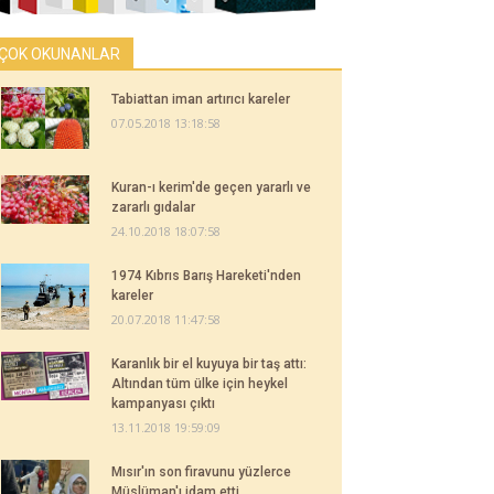
ÇOK OKUNANLAR
Tabiattan iman artırıcı kareler
07.05.2018 13:18:58
Kuran-ı kerim'de geçen yararlı ve
zararlı gıdalar
24.10.2018 18:07:58
1974 Kıbrıs Barış Hareketi'nden
kareler
20.07.2018 11:47:58
Karanlık bir el kuyuya bir taş attı:
Altından tüm ülke için heykel
kampanyası çıktı
13.11.2018 19:59:09
Mısır'ın son firavunu yüzlerce
Müslüman'ı idam etti