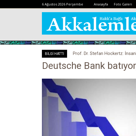
6 Ağustos 2026 Perşembe
Anasayfa
Foto Galeri
Prof. Dr. Stefan Hockertz: İnsan
BİLGİ HATTI
kalabilir
Deutsche Bank batıyor