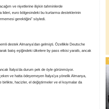
cağım ve niyetlerine ilişkin tahminlerde
lideri, euro bölgesindeki bu kurtarma desteklerinin
ürmemesi gerektiğini" söyledi.
 önemli destek Almanya'dan gelmişti. Özellikle Deutsche
arak batış eşiğindeki ülkelere by pass etkisi yarattı, ancak
ı ancak İtalya'da durum pek de öyle görünmüyor.
 çeken ve hatta ödeyemeyen İtalya'ya yönelik Almanya,
irlikte, hacizler, el değiştirmeler ve el koymalar da