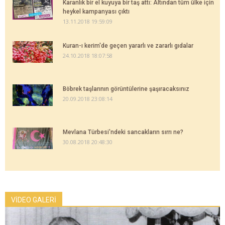
Karanlık bir el kuyuya bir taş attı: Altından tüm ülke için
heykel kampanyası çıktı
13.11.2018 19:59:09
Kuran-ı kerim'de geçen yararlı ve zararlı gıdalar
24.10.2018 18:07:58
Böbrek taşlarının görüntülerine şaşıracaksınız
20.09.2018 23:08:14
Mevlana Türbesi'ndeki sancakların sırrı ne?
30.08.2018 20:48:30
VİDEO GALERİ