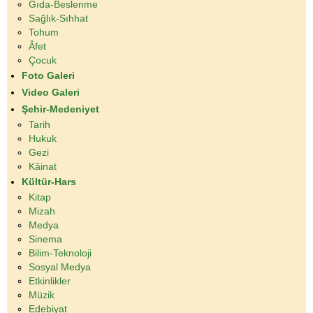
Gıda-Beslenme
Sağlık-Sıhhat
Tohum
Âfet
Çocuk
Foto Galeri
Video Galeri
Şehir-Medeniyet
Tarih
Hukuk
Gezi
Kâinat
Kültür-Hars
Kitap
Mizah
Medya
Sinema
Bilim-Teknoloji
Sosyal Medya
Etkinlikler
Müzik
Edebiyat