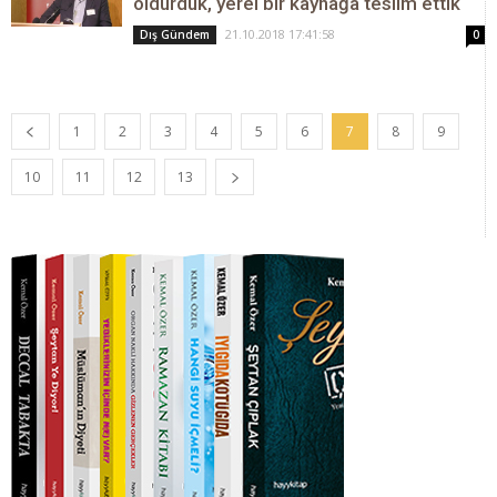
öldürdük, yerel bir kaynağa teslim ettik
21.10.2018 17:41:58
Dış Gündem
0
1
2
3
4
5
6
7
8
9
10
11
12
13