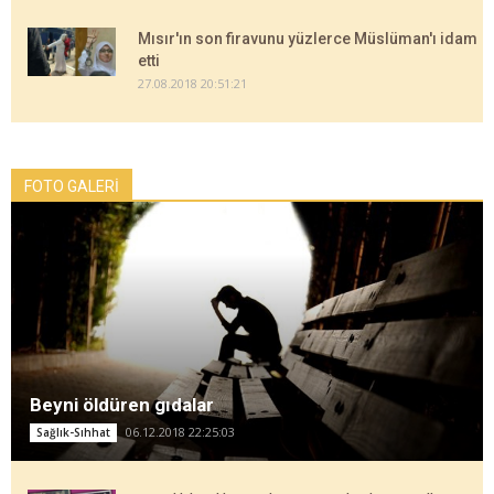
Mısır'ın son firavunu yüzlerce Müslüman'ı idam
etti
27.08.2018 20:51:21
FOTO GALERİ
Beyni öldüren gıdalar
06.12.2018 22:25:03
Sağlık-Sıhhat