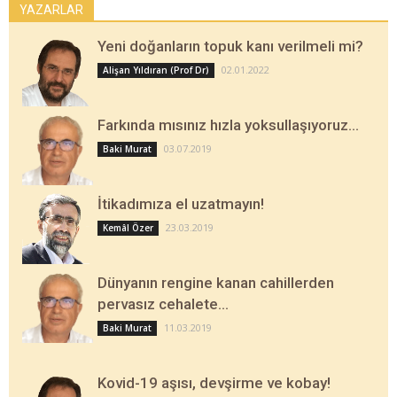
YAZARLAR
Yeni doğanların topuk kanı verilmeli mi?
02.01.2022
Alişan Yıldıran (Prof Dr)
Farkında mısınız hızla yoksullaşıyoruz…
03.07.2019
Baki Murat
İtikadımıza el uzatmayın!
23.03.2019
Kemâl Özer
Dünyanın rengine kanan cahillerden
pervasız cehalete…
11.03.2019
Baki Murat
Kovid-19 aşısı, devşirme ve kobay!