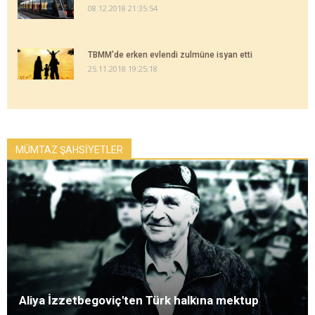
08.12.2018 21:35:54
TBMM'de erken evlendi zulmüne isyan etti
25.11.2018 19:25:18
MÜMTAZ ŞAHSİYETLER
Aliya İzzetbegoviç'ten Türk halkına mektup