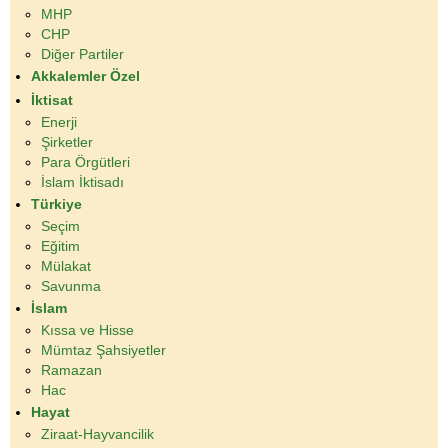
MHP
CHP
Diğer Partiler
Akkalemler Özel
İktisat
Enerji
Şirketler
Para Örgütleri
İslam İktisadı
Türkiye
Seçim
Eğitim
Mülakat
Savunma
İslam
Kıssa ve Hisse
Mümtaz Şahsiyetler
Ramazan
Hac
Hayat
Ziraat-Hayvancilik