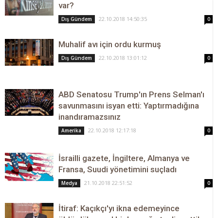
var?
22.10.2018 14:50:35
Dış Gündem
0
Muhalif avı için ordu kurmuş
22.10.2018 13:01:12
Dış Gündem
0
ABD Senatosu Trump'ın Prens Selman'ı
savunmasını isyan etti: Yaptırmadığına
inandıramazsınız
22.10.2018 12:17:18
Amerika
0
İsrailli gazete, İngiltere, Almanya ve
Fransa, Suudi yönetimini suçladı
21.10.2018 22:51:52
Medya
0
İtiraf: Kaçıkçı'yı ikna edemeyince