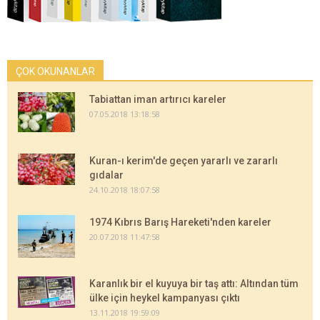
ÇOK OKUNANLAR
Tabiattan iman artırıcı kareler
07.05.2018 13:18:58
Kuran-ı kerim'de geçen yararlı ve zararlı
gıdalar
24.10.2018 18:07:58
1974 Kıbrıs Barış Hareketi'nden kareler
20.07.2018 11:47:58
Karanlık bir el kuyuya bir taş attı: Altından tüm
ülke için heykel kampanyası çıktı
13.11.2018 19:59:09