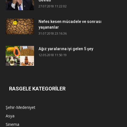
devleti
27.07.2018 11:22:02
Nefes kesen mücadele ve sonrası
yaşananlar
31.07.2018 23:16:36
Ağız yaralarına iyi gelen 5 şey
12.05.2018 11:50:19
RASGELE KATEGORİLER
Şehir-Medeniyet
Asya
Sinema