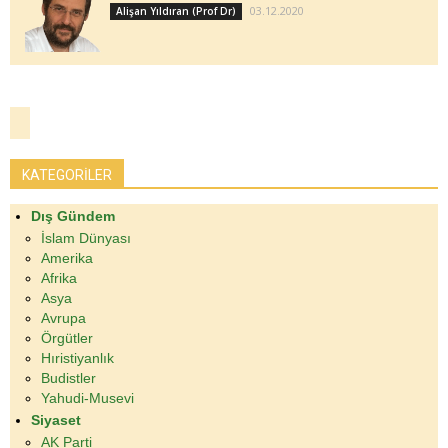
03.12.2020
Alişan Yıldıran (Prof Dr)
KATEGORİLER
Dış Gündem
İslam Dünyası
Amerika
Afrika
Asya
Avrupa
Örgütler
Hıristiyanlık
Budistler
Yahudi-Musevi
Siyaset
AK Parti