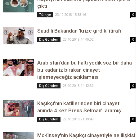
çıktı
23.10.2018 15:38:16
Türkiye
0
Suudili Bakandan 'krize girdik' itirafı
23.10.2018 14:40:02
Dış Gündem
0
Arabistan'dan bu haltı yedik söz bir daha
bu kadar iz bırakan cinayet
işlemeyeceğiz acıklaması
23.10.2018 14:12:32
Dış Gündem
0
Kaşıkçı'nın katillerinden biri cinayet
anında 4 kez Prens Selman'ı aramış
22.10.2018 21:19:49
Dış Gündem
0
McKinsey'nin Kaşıkçı cinayetiyle ne ilişkisi