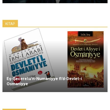
KİTAP
Eş-Şeceretü’n-Numaniyye fi’d-Devlet-i
Osmaniyye