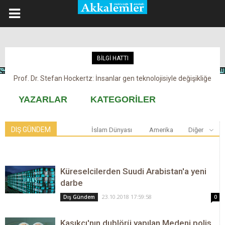
BİLGİ HATTI
Prof. Dr. Stefan Hockertz: İnsanlar gen teknolojisiyle değişikliğe
maruz kalabilir
YAZARLAR
KATEGORİLER
DIŞ GÜNDEM
İslam Dünyası
Amerika
Diğer
Küreselcilerden Suudi Arabistan'a yeni
darbe
23.10.2018 17:59:58
Dış Gündem
0
Kaşıkçı'nın dublörü yapılan Medeni polis