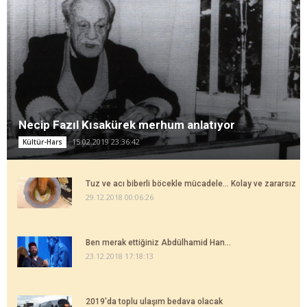
Necip Fazıl Kısakürek merhum anlatıyor
15.02.2019 23:36:42
Kültür-Hars
Tuz ve acı biberli böcekle mücadele... Kolay ve zararsız
29.12.2018 00:06:26
Ben merak ettiğiniz Abdülhamid Han...
23.12.2018 17:18:13
2019'da toplu ulaşım bedava olacak