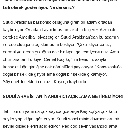
faili olarak gösteriliyor. Ne dersiniz?
Suudi Arabistan başkonsolosluğuna giren bir adam ortadan
kayboluyor. Ortadan kaybolmasının akabinde gerek Avrupalı
gerekse Amerikalı siyasetçiler, Suudi Arabistan'dan bu adamın
nerede olduğunu açıklamasını bekliyor. “Çıktı” diyorsunuz,
normal yollardan çıktığına dair bir ispat getiremiyorsunuz. Ama
öbür taraftan Türkiye, Cemal Kaşıkçı'nın kendi rızasıyla
konsolosluğa girdiğine dair görüntüleri paylaşıyor. “Konsolosluğa
doğal bir şekilde giriyor ama doğal bir şekilde çıkamıyor.”
Söylenebileceklerin en azı; Kaşıkçı kayboldu.
SUUDİ ARABİSTAN İNANDIRICI AÇIKLAMA GETİREMİYOR!
Tabii bunun yanında çok sayıda gösterge Kaşıkçı'ya çok kötü
şeyler yapıldığını gösteriyor. Suudi yönetiminin davranışları, bir
şeyler gizlediklerini açık ediyor. Pek çok şeyin yaşandığı ama