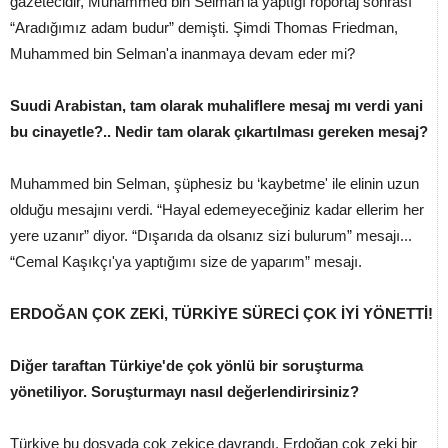
gazetecidir, Muhammed bin Selman'la yaptığı röportaj sonrası
“Aradığımız adam budur” demişti. Şimdi Thomas Friedman,
Muhammed bin Selman'a inanmaya devam eder mi?
Suudi Arabistan, tam olarak muhaliflere mesaj mı verdi yani
bu cinayetle?.. Nedir tam olarak çıkartılması gereken mesaj?
Muhammed bin Selman, şüphesiz bu ‘kaybetme' ile elinin uzun
olduğu mesajını verdi. “Hayal edemeyeceğiniz kadar ellerim her
yere uzanır” diyor. “Dışarıda da olsanız sizi bulurum” mesajı...
“Cemal Kaşıkçı'ya yaptığımı size de yaparım” mesajı.
ERDOĞAN ÇOK ZEKİ, TÜRKİYE SÜRECİ ÇOK İYİ YÖNETTİ!
Diğer taraftan Türkiye'de çok yönlü bir soruşturma
yönetiliyor. Soruşturmayı nasıl değerlendirirsiniz?
Türkiye bu dosyada çok zekice davrandı. Erdoğan çok zeki bir