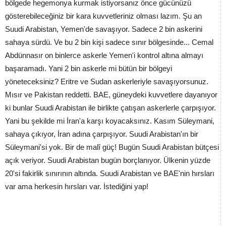
bölgede hegemonya kurmak istiyorsanız önce gücünüzü
gösterebileceğiniz bir kara kuvvetleriniz olması lazım. Şu an
Suudi Arabistan, Yemen'de savaşıyor. Sadece 2 bin askerini
sahaya sürdü. Ve bu 2 bin kişi sadece sınır bölgesinde... Cemal
Abdünnasır on binlerce askerle Yemen'i kontrol altına almayı
başaramadı. Yani 2 bin askerle mi bütün bir bölgeyi
yöneteceksiniz? Eritre ve Sudan askerleriyle savaşıyorsunuz.
Mısır ve Pakistan reddetti. BAE, güneydeki kuvvetlere dayanıyor
ki bunlar Suudi Arabistan ile birlikte çatışan askerlerle çarpışıyor.
Yani bu şekilde mi İran'a karşı koyacaksınız. Kasım Süleymani,
sahaya çıkıyor, İran adına çarpışıyor. Suudi Arabistan'ın bir
Süleymani'si yok. Bir de malî güç! Bugün Suudi Arabistan bütçesi
açık veriyor. Suudi Arabistan bugün borçlanıyor. Ülkenin yüzde
20'si fakirlik sınırının altında. Suudi Arabistan ve BAE'nin hırsları
var ama herkesin hırsları var. İstediğini yap!