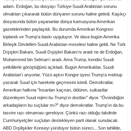
adam. Erdoğan, bu dosyayı Türkiye-Suudi Arabistan sorunu
olmaktan çıkararak bütün dünyanın sorunu haline getirdi. Kaşıkçı
dosyasında bütün yaşananlar dünya kamuoyuna Amerikan
gazetelerinden paylaşıldı. Bu durumda Amerikan Kongresi
toplandı ve Trump'a baskı uyguluyor. Ve dava bugün Amerika
Birleşik Devletleri-Suudi Arabistan meselesi haline geldi. Ne Türk
Dışişleri Bakanı, Suudi Dışişleri Bakanı'nı aradı ne de Erdoğan,
Muhammed bin Selman'ı aradı. Ama Trump, kendisi Suudi
yetkililerle görüştüğünü açıkladı. Bugün Amerikalılar, Suudi
Arabistan'ı arıyorlar. Yüzü aşkın Kongre üyesi Trump'a mektup
yazarak Suud için harekete geçmesini istedi. Demokratlar,
Amerikan halkına “İnsanları kaçıran, öldüren, suikastlar
düzenleyen Suud rejimi bu Trump'ın dostları” diyor. “Övündüğün
arkadaşların bu suçlular mı?” diyor demokratlar. Trump'ın da bu
tasvire razı olmaması gerekiyor. Çünkü razı olduğu takdirde
Cumhuriyetçiler suçluları destekleyen parti olarak sunulacak.
ABD Dışilişkiler Konseyi yürütüyor bütün süreci... Son tahlilde,