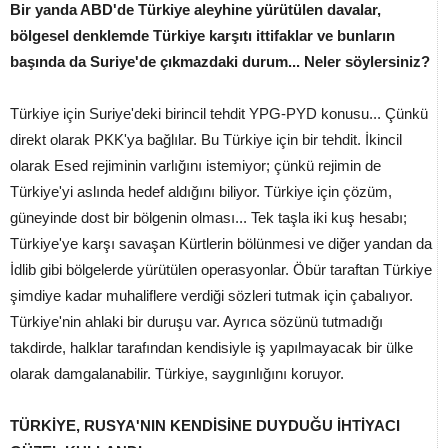
Bir yanda ABD'de Türkiye aleyhine yürütülen davalar,
bölgesel denklemde Türkiye karşıtı ittifaklar ve bunların
başında da Suriye'de çıkmazdaki durum... Neler söylersiniz?
Türkiye için Suriye'deki birincil tehdit YPG-PYD konusu... Çünkü
direkt olarak PKK'ya bağlılar. Bu Türkiye için bir tehdit. İkincil
olarak Esed rejiminin varlığını istemiyor; çünkü rejimin de
Türkiye'yi aslında hedef aldığını biliyor. Türkiye için çözüm,
güneyinde dost bir bölgenin olması... Tek taşla iki kuş hesabı;
Türkiye'ye karşı savaşan Kürtlerin bölünmesi ve diğer yandan da
İdlib gibi bölgelerde yürütülen operasyonlar. Öbür taraftan Türkiye
şimdiye kadar muhaliflere verdiği sözleri tutmak için çabalıyor.
Türkiye'nin ahlaki bir duruşu var. Ayrıca sözünü tutmadığı
takdirde, halklar tarafından kendisiyle iş yapılmayacak bir ülke
olarak damgalanabilir. Türkiye, saygınlığını koruyor.
TÜRKİYE, RUSYA'NIN KENDİSİNE DUYDUĞU İHTİYACI