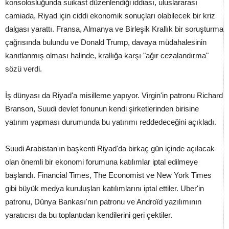
konsolosluğunda suikast düzenlendiği iddiası, uluslararası
camiada, Riyad için ciddi ekonomik sonuçları olabilecek bir kriz
dalgası yarattı. Fransa, Almanya ve Birleşik Krallık bir soruşturma
çağrısında bulundu ve Donald Trump, davaya müdahalesinin
kanıtlanmış olması halinde, krallığa karşı "ağır cezalandırma"
sözü verdi.
İş dünyası da Riyad'a misilleme yapıyor. Virgin'in patronu Richard
Branson, Suudi devlet fonunun kendi şirketlerinden birisine
yatırım yapması durumunda bu yatırımı reddedeceğini açıkladı.
Suudi Arabistan'ın başkenti Riyad'da birkaç gün içinde açılacak
olan önemli bir ekonomi forumuna katılımlar iptal edilmeye
başlandı. Financial Times, The Economist ve New York Times
gibi büyük medya kuruluşları katılımlarını iptal ettiler. Uber'in
patronu, Dünya Bankası'nın patronu ve Androïd yazılımının
yaratıcısı da bu toplantıdan kendilerini geri çektiler.