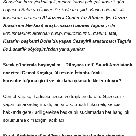
Suriye'nin kuzeyindeki gelişmelere kadar pek çok konu 3 gün
boyunca Sakarya Üniversitesi'nde tartışıldı. Kongrenin misafir
konuşmacılarından
Al Jazeera Center for Studies (El-Cezire
Araştırma Merkezi) araştırmacısı Haoues Taguia
'yı da
konuşmasının ardından bulup, mikrofonumu uzattım.
İşte,
Katar'ın başkenti Doha'da yaşan Cezayirli araştırmacı Taguia
ile 1 saatlik söyleşimizden yansıyanlar:
Sıcak gündemle başlayalım... Dünyaca ünlü Suudi Arabistanlı
gazeteci Cemal Kaşıkçı, ülkesinin İstanbul'daki
konsolosluğuna girdi ve bir daha çıkmadı. Neler oluyor?
Cemal Kaşıkçı hadisesi üzücü ve trajik bir durum. Gazetecilik
yapan bir arkadaşımızdı, tanışırdık. Suudi hükümeti, kendisi
hakkında gerek adli gerekse başka bir suçlamadan her hangi bir
soruşturma olmadığını açıkladı.
Suudi Arabistan tüm dünya kamuoyu tarafından cinayetin