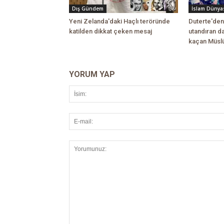
Dış Gündem
İslam Dünya
Yeni Zelanda'daki Haçlı teröründe
Duterte'den
katilden dikkat çeken mesaj
utandıran d
kaçan Müslü
YORUM YAP