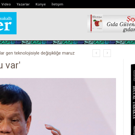
Video
Yazarlar
Künye
İletişim
lar gen teknolojisiyle değişikliğe maruz
kobay!
 var'