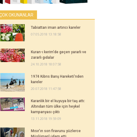
ÇOK OKUNANLAR
Tabiattan iman artırıcı kareler
07.05.2018 13:18:58
Kuran-ı kerim'de geçen yararlı ve
zararlı gıdalar
24.10.2018 18:07:58
1974 Kıbrıs Barış Hareketi'nden
kareler
20.07.2018 11:47:58
Karanlık bir el kuyuya bir taş attı:
Altından tüm ülke için heykel
kampanyası çıktı
13.11.2018 19:59:09
Mısır'ın son firavunu yüzlerce
Müslüman'ı idam etti