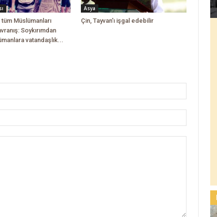
sı
Asya
 tüm Müslümanları
Çin, Tayvan'ı işgal edebilir
avranış: Soykırımdan
manlara vatandaşlık...