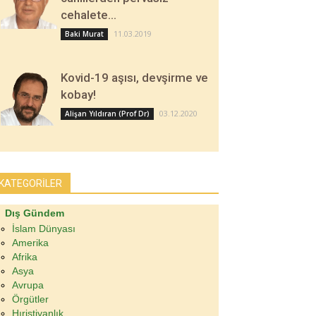
cehalete…
11.03.2019
Baki Murat
Kovid-19 aşısı, devşirme ve
kobay!
03.12.2020
Alişan Yıldıran (Prof Dr)
KATEGORİLER
Dış Gündem
İslam Dünyası
Amerika
Afrika
Asya
Avrupa
Örgütler
Hıristiyanlık