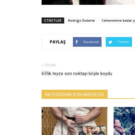
ETİKETLER
Rodrigo Duterte
Cehenneme kadar y
PAYLAŞ
Facebook
Twitter
« Önceki
65'lik teyze son noktayı böyle koydu
KATEGORİNİN SON HABERLERİ