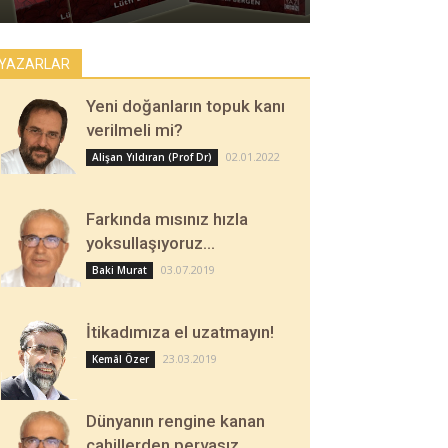
YAZARLAR
Yeni doğanların topuk kanı
verilmeli mi?
02.01.2022
Alişan Yıldıran (Prof Dr)
Farkında mısınız hızla
yoksullaşıyoruz…
03.07.2019
Baki Murat
İtikadımıza el uzatmayın!
23.03.2019
Kemâl Özer
Dünyanın rengine kanan
cahillerden pervasız