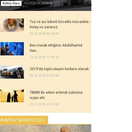
15.02.2019 23:36:42
Kültür-Hars
Tuz ve acı biberli böcekle mücadele...
Kolay ve zararsız
29.12.2018 00:06:26
Ben merak ettiğiniz Abdülhamid
Han...
23.12.2018 17:18:13
2019'da toplu ulaşım bedava olacak
08.12.2018 21:35:54
TBMM'de erken evlendi zulmüne
isyan etti
25.11.2018 19:25:18
MÜMTAZ ŞAHSİYETLER