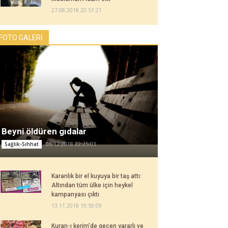
27.08.2018 20:51:21
FOTO GALERİ
Beyni öldüren gıdalar
06.12.2018 22:25:03
Sağlık-Sıhhat
Karanlık bir el kuyuya bir taş attı:
Altından tüm ülke için heykel
kampanyası çıktı
13.11.2018 19:59:09
Kuran-ı kerim'de geçen yararlı ve