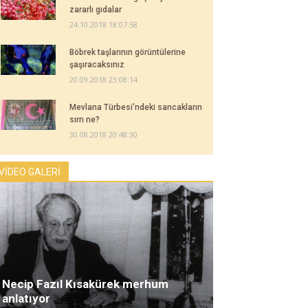
zararlı gıdalar
24.10.2018 18:07:58
Böbrek taşlarının görüntülerine
şaşıracaksınız
20.09.2018 23:08:14
Mevlana Türbesi'ndeki sancakların
sırrı ne?
30.08.2018 20:48:30
VİDEO GALERİ
Necip Fazıl Kısakürek merhum
anlatıyor