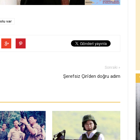
olu var
Sonraki »
Şerefsiz Çin'den doğru adım