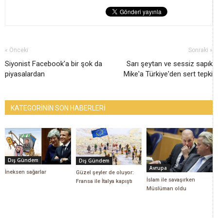
« Önceki
Sonraki »
Siyonist Facebook'a bir şok da
Sarı şeytan ve sessiz sapık
piyasalardan
Mike'a Türkiye'den sert tepki
KATEGORİNİN SON HABERLERİ
Dış Gündem
Dış Gündem
Avrupa
İneksen sağarlar
Güzel şeyler de oluyor:
İslam ile savaşırken
Fransa ile İtalya kapıştı
Müslüman oldu