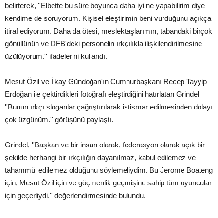
belirterek, ''Elbette bu süre boyunca daha iyi ne yapabilirim diye
kendime de soruyorum. Kişisel eleştirimin beni vurduğunu açıkça
itiraf ediyorum. Daha da ötesi, meslektaşlarımın, tabandaki birçok
gönüllünün ve DFB'deki personelin ırkçılıkla ilişkilendirilmesine
üzülüyorum.'' ifadelerini kullandı.
Mesut Özil ve İlkay Gündoğan'ın Cumhurbaşkanı Recep Tayyip
Erdoğan ile çektirdikleri fotoğrafı eleştirdiğini hatırlatan Grindel,
''Bunun ırkçı sloganlar çağrıştırılarak istismar edilmesinden dolayı
çok üzgünüm.'' görüşünü paylaştı.
Grindel, ''Başkan ve bir insan olarak, federasyon olarak açık bir
şekilde herhangi bir ırkçılığın dayanılmaz, kabul edilemez ve
tahammül edilemez olduğunu söylemeliydim. Bu Jerome Boateng
için, Mesut Özil için ve göçmenlik geçmişine sahip tüm oyuncular
için geçerliydi.'' değerlendirmesinde bulundu.