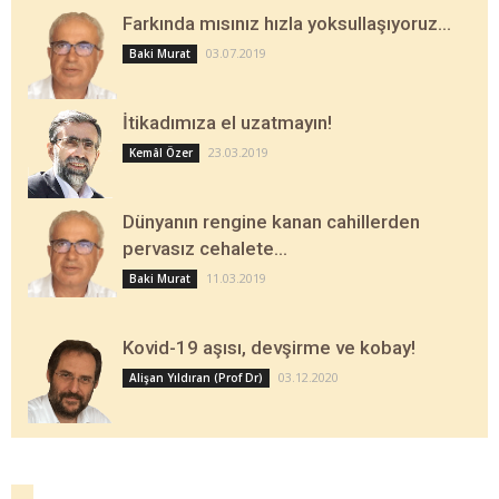
Farkında mısınız hızla yoksullaşıyoruz…
03.07.2019
Baki Murat
İtikadımıza el uzatmayın!
23.03.2019
Kemâl Özer
Dünyanın rengine kanan cahillerden
pervasız cehalete…
11.03.2019
Baki Murat
Kovid-19 aşısı, devşirme ve kobay!
03.12.2020
Alişan Yıldıran (Prof Dr)