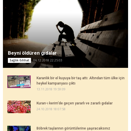
Beyni öldüren gıdalar
06.12.2018 22:25:03
Sağlık-Sıhhat
Karanlık bir el kuyuya bir taş attı: Altından tüm ülke için
heykel kampanyası çıktı
13.11.2018 19:59:09
Kuran-ı kerim'de geçen yararlı ve zararlı gıdalar
24.10.2018 18:07:58
Böbrek taşlarının görüntülerine şaşıracaksınız