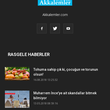
Akkalemler.com
RASGELE HABERLER
Tohuma sahip çık ki, çocuğun ve torunun
olsun!
16.08.2018 13:25:32
Muharrem İnce'ye ait skandallar bitmek
bilmiyor
13.05.2018 08:59:16