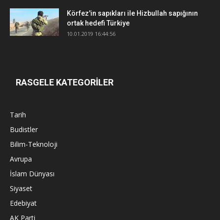
Körfez'in sapıkları ile Hizbullah sapığının
ortak hedefi Türkiye
10.01.2019 16:44:56
RASGELE KATEGORİLER
Tarih
Budistler
Bilim-Teknoloji
Avrupa
İslam Dünyası
Siyaset
Edebiyat
AK Parti