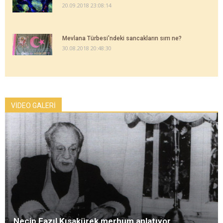
20.09.2018 23:08:14
Mevlana Türbesi'ndeki sancakların sırrı ne?
30.08.2018 20:48:30
VİDEO GALERİ
Necip Fazıl Kısakürek merhum anlatıyor