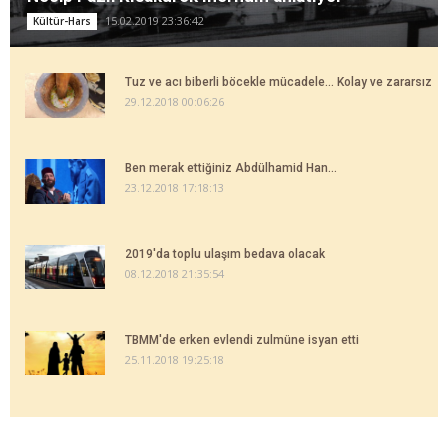
15.02.2019 23:36:42
Kültür-Hars
Tuz ve acı biberli böcekle mücadele... Kolay ve zararsız
29.12.2018 00:06:26
Ben merak ettiğiniz Abdülhamid Han...
23.12.2018 17:18:13
2019'da toplu ulaşım bedava olacak
08.12.2018 21:35:54
TBMM'de erken evlendi zulmüne isyan etti
25.11.2018 19:25:18