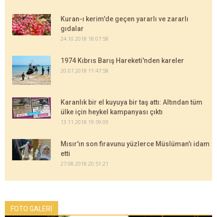
Kuran-ı kerim'de geçen yararlı ve zararlı
gıdalar
24.10.2018 18:07:58
1974 Kıbrıs Barış Hareketi'nden kareler
20.07.2018 11:47:58
Karanlık bir el kuyuya bir taş attı: Altından tüm
ülke için heykel kampanyası çıktı
13.11.2018 19:59:09
Mısır'ın son firavunu yüzlerce Müslüman'ı idam
etti
27.08.2018 20:51:21
FOTO GALERİ