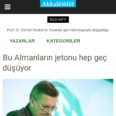
BİLGİ HATTI
Prof. Dr. Stefan Hockertz: İnsanlar gen teknolojisiyle değişikliğe
Kovid-19 aşısı, devşirme ve kobay!
maruz kalabilir
YAZARLAR
KATEGORİLER
Bu Almanların jetonu hep geç
düşüyor