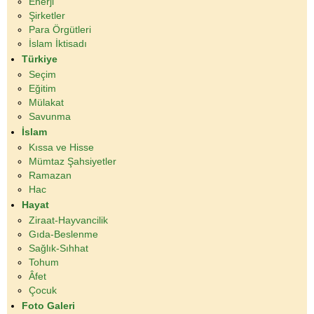
Enerji
Şirketler
Para Örgütleri
İslam İktisadı
Türkiye
Seçim
Eğitim
Mülakat
Savunma
İslam
Kıssa ve Hisse
Mümtaz Şahsiyetler
Ramazan
Hac
Hayat
Ziraat-Hayvancilik
Gıda-Beslenme
Sağlık-Sıhhat
Tohum
Âfet
Çocuk
Foto Galeri