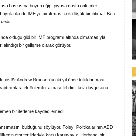
iyasa baskısına boyun eğip, piyasa dostu önlemler
 büyük ölçüde IMF'ye bırakması çok düşük bir ihtimal. Ben
dedi.
aşında olduğu gibi bir IMF programı altında olmamasıyla
 alındığı bir gelişme olarak görüyor.
lı pastör Andrew Brunson'un iki yıl önce tutuklanması
yaptırımlara ek önlemler alması tehdidi, kriz duygusunu
hemen bir ilerleme kaydedilemedi.
yansımasını bulduğunu söylüyor. Foley "Politikalarının ABD
lkenin otoriter lideriyle karşı karşıyayız. Herhangi bir