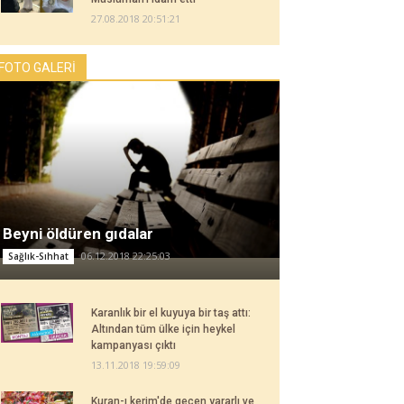
27.08.2018 20:51:21
FOTO GALERİ
Beyni öldüren gıdalar
06.12.2018 22:25:03
Sağlık-Sıhhat
Karanlık bir el kuyuya bir taş attı:
Altından tüm ülke için heykel
kampanyası çıktı
13.11.2018 19:59:09
Kuran-ı kerim'de geçen yararlı ve