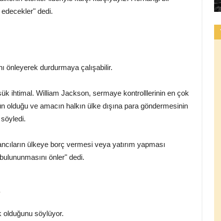
edecekler" dedi.
 önleyerek durdurmaya çalışabilir.
şük ihtimal. William Jackson, sermaye kontrolllerinin en çok
ünün olduğu ve amacın halkın ülke dışına para göndermesinin
 söyledi.
ancıların ülkeye borç vermesi veya yatırım yapması
bulununmasını önler" dedi.
k
 olduğunu söylüyor.