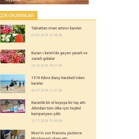
ÇOK OKUNANLAR
Tabiattan iman artırıcı kareler
07.05.2018 13:18:58
Kuran-ı kerim'de geçen yararlı ve
zararlı gıdalar
24.10.2018 18:07:58
1974 Kıbrıs Barış Hareketi'nden
kareler
20.07.2018 11:47:58
Karanlık bir el kuyuya bir taş attı:
Altından tüm ülke için heykel
kampanyası çıktı
13.11.2018 19:59:09
Mısır'ın son firavunu yüzlerce
Müslüman'ı idam etti