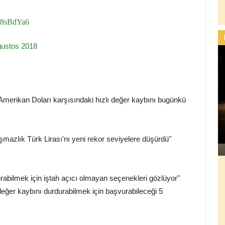
uZ8sBdYa6
ğustos 2018
n Amerikan Doları karşısındaki hızlı değer kaybını bugünkü
mazlık Türk Lirası'nı yeni rekor seviyelere düşürdü"
urabilmek için iştah açıcı olmayan seçenekleri gözlüyor"
 değer kaybını durdurabilmek için başvurabileceği 5