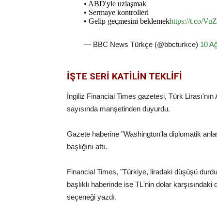
• ABD'yle uzlaşmak
• Sermaye kontrolleri
• Gelip geçmesini beklemek
https://t.co/V
— BBC News Türkçe (@bbcturkce)
10 A
İŞTE SERİ KATİLİN TEKLİFİ
İngiliz Financial Times gazetesi, Türk Lirası'nı
sayısında manşetinden duyurdu.
Gazete haberine "Washington'la diplomatik anlaş
başlığını attı.
Financial Times, "Türkiye, liradaki düşüşü durd
başlıklı haberinde ise TL'nin dolar karşısındaki
seçeneği yazdı.