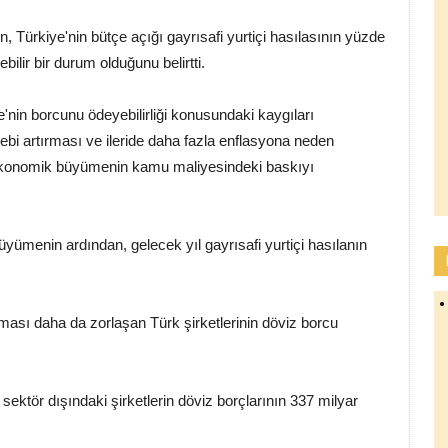
 Türkiye'nin bütçe açığı gayrısafi yurtiçi hasılasının yüzde
ilir bir durum olduğunu belirtti.
e'nin borcunu ödeyebilirliği konusundaki kaygıları
ebi artırması ve ileride daha fazla enflasyona neden
 ekonomik büyümenin kamu maliyesindeki baskıyı
büyümenin ardından, gelecek yıl gayrısafi yurtiçi hasılanın
lması daha da zorlaşan Türk şirketlerinin döviz borcu
ktör dışındaki şirketlerin döviz borçlarının 337 milyar