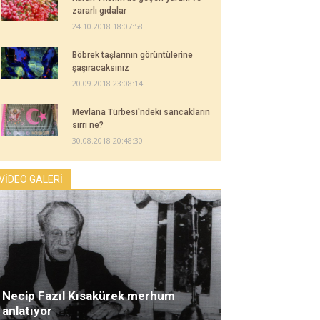
zararlı gıdalar
24.10.2018 18:07:58
Böbrek taşlarının görüntülerine
şaşıracaksınız
20.09.2018 23:08:14
Mevlana Türbesi'ndeki sancakların
sırrı ne?
30.08.2018 20:48:30
VİDEO GALERİ
Necip Fazıl Kısakürek merhum
anlatıyor