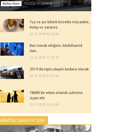
15.02.2019 23:36:42
Kültür-Hars
Tuz ve acı biberli böcekle mücadele...
Kolay ve zararsız
29.12.2018 00:06:26
Ben merak ettiğiniz Abdülhamid
Han...
23.12.2018 17:18:13
2019'da toplu ulaşım bedava olacak
08.12.2018 21:35:54
TBMM'de erken evlendi zulmüne
isyan etti
25.11.2018 19:25:18
MÜMTAZ ŞAHSİYETLER