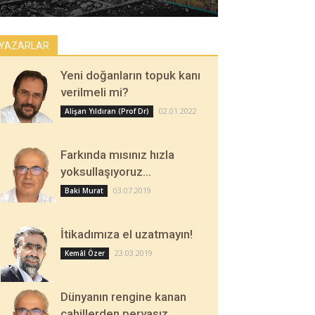
YAZARLAR
Yeni doğanların topuk kanı
verilmeli mi?
02.01.2022
Alişan Yıldıran (Prof Dr)
Farkında mısınız hızla
yoksullaşıyoruz…
03.07.2019
Baki Murat
İtikadımıza el uzatmayın!
23.03.2019
Kemâl Özer
Dünyanın rengine kanan
cahillerden pervasız