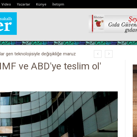
Video
Yazarlar
Künye
İletişim
lar gen teknolojisiyle değişikliğe maruz
kobay!
 'IMF ve ABD'ye teslim ol'