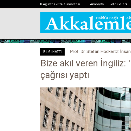
8 Ağustos 2026 Cumartesi
Anasayfa
Foto Galeri
Prof. Dr. Stefan Hockertz: İnsan
Kovid-19 aşısı, devşirme ve 
BİLGİ HATTI
kalabilir
Bize akıl veren İngiliz:
çağrısı yaptı