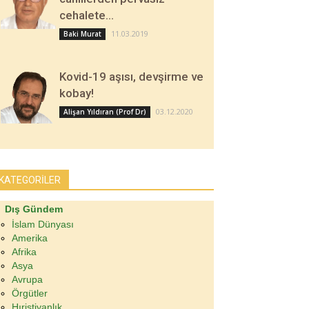
cehalete…
11.03.2019
Baki Murat
Kovid-19 aşısı, devşirme ve
kobay!
03.12.2020
Alişan Yıldıran (Prof Dr)
KATEGORİLER
Dış Gündem
İslam Dünyası
Amerika
Afrika
Asya
Avrupa
Örgütler
Hıristiyanlık