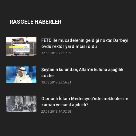
RASGELE HABERLER
FETÖ ile mücadelenin geldiği nokta: Darbeyi
övdü rektör yardımcısı oldu
12.10.2018 22:17:39
Şeytanın kulundan, Allah'ın kuluna aşağılık
sözler
10.08.2018 23:56:21
Osmanlı İslam Medeniyeti'nde mektepler ne
zaman ve nasıl açılırdı?
23.09.2018 14:32:58