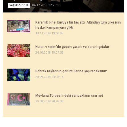
06.12.2018 22:25:03
Sağlık-Sıhhat
Karanlık bir el kuyuya bir taş attı: Altından tüm ülke için
heykel kampanyası çıktı
13.11.2018 19:59:09
Kuran-ı kerim'de geçen yararlı ve zararlı gıdalar
24.10.2018 18:07:58
Böbrek taşlarının görüntülerine şaşıracaksınız
20.09.2018 23:08:14
Mevlana Türbesi'ndeki sancakların sırrı ne?
30.08.2018 20:48:30