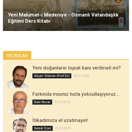
Yeni Malumat-ı Medeniye - Osmanlı Vatandaşlık
Eğitimi Ders Kitabı
YAZARLAR
Yeni doğanların topuk kanı verilmeli mi?
02.01.2022
Alişan Yıldıran (Prof Dr)
Farkında mısınız hızla yoksullaşıyoruz…
03.07.2019
Baki Murat
İtikadımıza el uzatmayın!
23.03.2019
Kemâl Özer