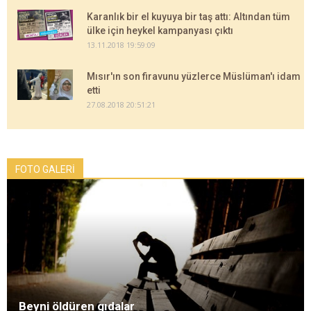
Karanlık bir el kuyuya bir taş attı: Altından tüm
ülke için heykel kampanyası çıktı
13.11.2018 19:59:09
Mısır'ın son firavunu yüzlerce Müslüman'ı idam
etti
27.08.2018 20:51:21
FOTO GALERİ
Beyni öldüren gıdalar