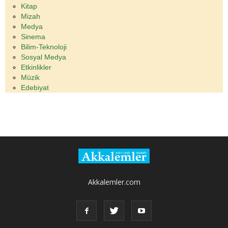
Kitap
Mizah
Medya
Sinema
Bilim-Teknoloji
Sosyal Medya
Etkinlikler
Müzik
Edebiyat
Akkalemler.com