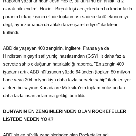
Raporun yazarlarından Josh Hoxie, bu durumu bir 'ahlaki kriz'
olarak nitelendirdi. Hoxie, "Birçok kişi acı çekerken bu kadar fazla
paranın birkaç kişinin elinde toplanması sadece kötü ekonomiye
değil, aynı zamanda da ahlaki krize işaret ediyor" ifadelerini
kullandı.
ABD'de yaşayan 400 zenginin, İngiltere, Fransa ya da
Hindistan'ın gayri safi yurtiçi hasılasından (GSYİH) daha fazla
servete sahip olduğunun hatırlatıldığı raporda, "En zengin 400
işadamı artık ABD nüfusunun yüzde 64'ünden (toplam 80 milyon
hane veya 204 milyon kişi) daha fazla servete sahip" ifadeleri yer
alırken bu sayının Kanada ve Meksika'nın toplam nüfusundan
daha fazla insan anlamına geldiği belirtildi.
DÜNYANIN EN ZENGİNLERİNDEN OLAN ROCKEFELLER
LİSTEDE NEDEN YOK?
ABD'nin en büyük zenginlerinden olan Rockefeller adı