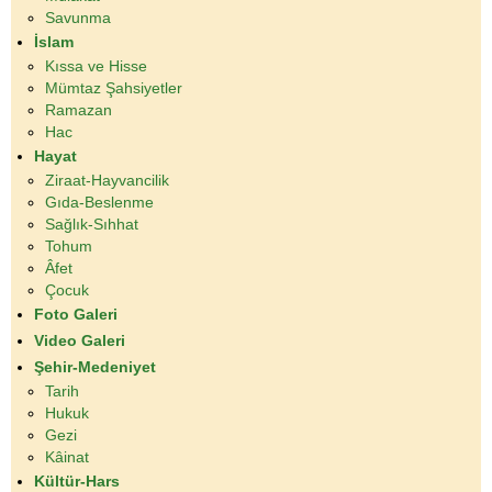
Savunma
İslam
Kıssa ve Hisse
Mümtaz Şahsiyetler
Ramazan
Hac
Hayat
Ziraat-Hayvancilik
Gıda-Beslenme
Sağlık-Sıhhat
Tohum
Âfet
Çocuk
Foto Galeri
Video Galeri
Şehir-Medeniyet
Tarih
Hukuk
Gezi
Kâinat
Kültür-Hars