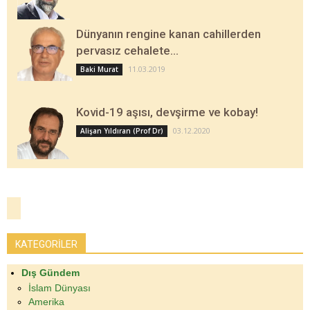
Dünyanın rengine kanan cahillerden
pervasız cehalete…
11.03.2019
Baki Murat
Kovid-19 aşısı, devşirme ve kobay!
03.12.2020
Alişan Yıldıran (Prof Dr)
KATEGORİLER
Dış Gündem
İslam Dünyası
Amerika