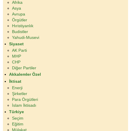
Afrika
Asya
Avrupa
Örgütler
Hıristiyanlık
Budistler
Yahudi-Musevi
Siyaset
AK Parti
MHP
CHP
Diğer Partiler
Akkalemler Özel
İktisat
Enerji
Şirketler
Para Örgütleri
İslam İktisadı
Türkiye
Seçim
Eğitim
Mülakat