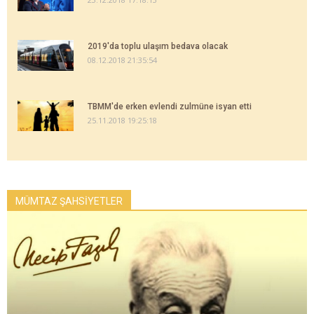
2019'da toplu ulaşım bedava olacak
08.12.2018 21:35:54
TBMM'de erken evlendi zulmüne isyan etti
25.11.2018 19:25:18
MÜMTAZ ŞAHSİYETLER