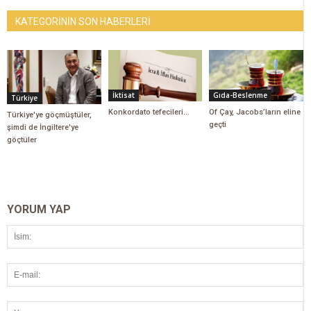
KATEGORİNİN SON HABERLERİ
İktisat
Gıda-Beslenme
Türkiye
Konkordato tefecileri…
Of Çay, Jacobs’ların eline
Türkiye'ye göçmüştüler,
geçti
şimdi de İngiltere'ye
göçtüler
YORUM YAP