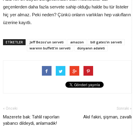
geçenlerden daha fazla servete sahip olduğu halde bu tür listeler
hiç yer almaz. Peki neden? Çünkü onların varlıkları hep vakıfların
üzerine kayıtlı.
ETİKETLER
Jeff Bezos'un serveti
amazon
bill gates'in serveti
warenn buffett'in serveti
dünyanın adaleti
« Önceki
Sonraki »
Mazerete bak: Tahlil raporları
Akıl fakiri, şişman, zavallı
yabancı dildeydi, anlamadık!