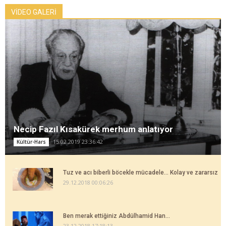
VİDEO GALERİ
Necip Fazıl Kısakürek merhum anlatıyor
15.02.2019 23:36:42
Kültür-Hars
Tuz ve acı biberli böcekle mücadele... Kolay ve zararsız
29.12.2018 00:06:26
Ben merak ettiğiniz Abdülhamid Han...
23.12.2018 17:18:13