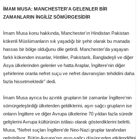
İMAM MUSA: MANCHESTER'A GELENLER BİR
ZAMANLARIN İNGİLİZ SÖMÜRGESİDİR
İmam Musa konu hakkında, Manchester'ın Hindistan Pakistan
kökenli Müslümanların sık yaşadığı bir şehir olarak bu manada
hassas bir bölge olduğunu dile getirdi. Manchester'da yaşayan
farklı kökenden insanlar, Hintliler, Pakistanlı, Bangladeşli ve diğer
Asya ülkelerinden gelenler ve hatta Araplar, İngiltere'nin diğer
şehirlerine oranla nefret suçu ve nefret davranışları tehdidini daha
fazla hissetmektedir" dedi.
İmam Musa ayrıca bu azınlık grupların bir zamanlar İngiltere'nin
sömürgeleştirdiği ülkelerden geldiklerini, aşırı sağcı grupların ise
onların İngiltere ve diğer Avrupa ülkelerine 70 yıldan fazla süredir
gelişlerini Avrupa kültürünün istilası olarak gösterdiklerini belirtti.
Musa, “Nefret suçları İngiltere'de Neo-Nazi gruplar tarafından
geliştiriliyor. Bütün Avrupa'nın aşırı-sağcı düşünceden etkilendiğini