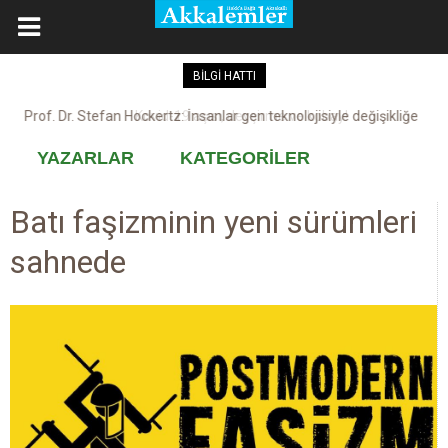
BİLGİ HATTI
Kovid-19 aşısı, devşirme ve kobay!
YAZARLAR
KATEGORİLER
Batı faşizminin yeni sürümleri
sahnede