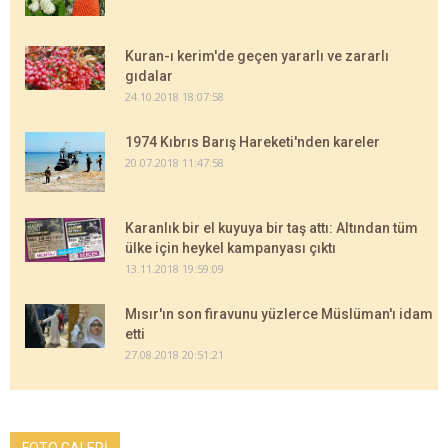
Kuran-ı kerim'de geçen yararlı ve zararlı
gıdalar
24.10.2018 18:07:58
1974 Kıbrıs Barış Hareketi'nden kareler
20.07.2018 11:47:58
Karanlık bir el kuyuya bir taş attı: Altından tüm
ülke için heykel kampanyası çıktı
13.11.2018 19:59:09
Mısır'ın son firavunu yüzlerce Müslüman'ı idam
etti
27.08.2018 20:51:21