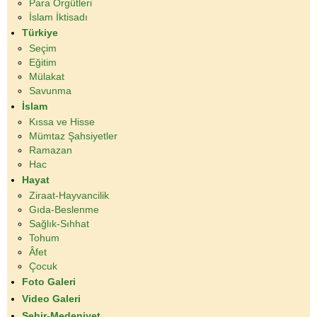
Para Örgütleri
İslam İktisadı
Türkiye
Seçim
Eğitim
Mülakat
Savunma
İslam
Kıssa ve Hisse
Mümtaz Şahsiyetler
Ramazan
Hac
Hayat
Ziraat-Hayvancilik
Gıda-Beslenme
Sağlık-Sıhhat
Tohum
Âfet
Çocuk
Foto Galeri
Video Galeri
Şehir-Medeniyet