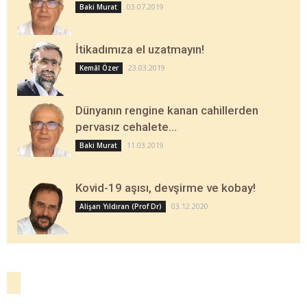
03.07.2019
Baki Murat
İtikadımıza el uzatmayın!
23.03.2019
Kemâl Özer
Dünyanın rengine kanan cahillerden
pervasız cehalete…
11.03.2019
Baki Murat
Kovid-19 aşısı, devşirme ve kobay!
03.12.2020
Alişan Yıldıran (Prof Dr)