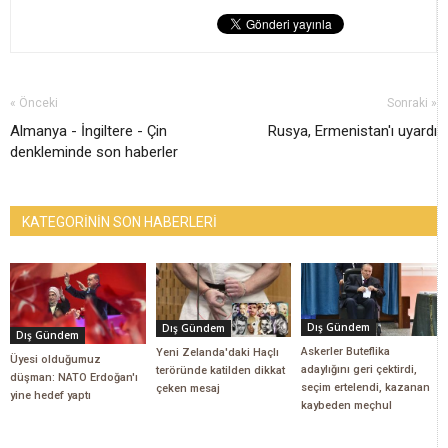
« Önceki
Sonraki »
Almanya - İngiltere - Çin
Rusya, Ermenistan'ı uyardı
denkleminde son haberler
KATEGORİNİN SON HABERLERİ
Dış Gündem
Dış Gündem
Dış Gündem
Askerler Buteflika
Yeni Zelanda'daki Haçlı
Üyesi olduğumuz
adaylığını geri çektirdi,
teröründe katilden dikkat
düşman: NATO Erdoğan'ı
seçim ertelendi, kazanan
çeken mesaj
yine hedef yaptı
kaybeden meçhul