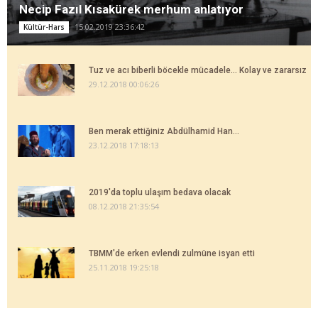
Necip Fazıl Kısakürek merhum anlatıyor
15.02.2019 23:36:42
Kültür-Hars
Tuz ve acı biberli böcekle mücadele... Kolay ve zararsız
29.12.2018 00:06:26
Ben merak ettiğiniz Abdülhamid Han...
23.12.2018 17:18:13
2019'da toplu ulaşım bedava olacak
08.12.2018 21:35:54
TBMM'de erken evlendi zulmüne isyan etti
25.11.2018 19:25:18