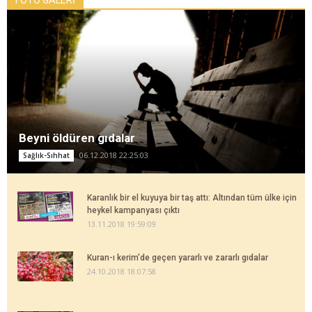
FOTO GALERİ
Beyni öldüren gıdalar
06.12.2018 22:25:03
Sağlık-Sıhhat
Karanlık bir el kuyuya bir taş attı: Altından tüm ülke için
heykel kampanyası çıktı
13.11.2018 19:59:09
Kuran-ı kerim'de geçen yararlı ve zararlı gıdalar
24.10.2018 18:07:58