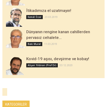
İtikadımıza el uzatmayın!
23.03.2019
Kemâl Özer
Dünyanın rengine kanan cahillerden
pervasız cehalete…
11.03.2019
Baki Murat
Kovid-19 aşısı, devşirme ve kobay!
03.12.2020
Alişan Yıldıran (Prof Dr)
KATEGORİLER