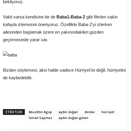
bekliyoruz.
Vakti varsa kendisine bir de
Baba1-Baba-2
gibi filmleri sakin
kafayla izlemesini öneriyoruz. Özellikle Baba-2'yi izlerken
ailesinden başlamak üzere en yakınındakileri güzden
geçirmesinde yarar var.
Bizden söylemesi, aksi halde sadece Hürriyet'ini değil, hürriyetini
de kaybedebilir.
ETİKETLER
Abuzittin Agop
aydın doğan
dindar
hürriyet
İsmail Saymaz
aydın doğan gülen