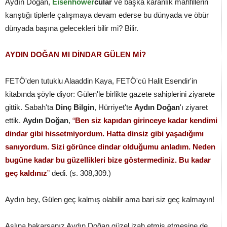
Aydın Doğan,
Eisenhower
cular
ve başka karanlık mahfillerin
karıştığı tiplerle çalışmaya devam ederse bu dünyada ve öbür
dünyada başına gelecekleri bilir mi? Bilir.
AYDIN DOĞAN MI DİNDAR GÜLEN Mİ?
FETÖ'den tutuklu Alaaddin Kaya, FETÖ'cü Halit Esendir'in
kitabında şöyle diyor: Gülen'le birlikte gazete sahiplerini ziyarete
gittik. Sabah'ta
Dinç Bilgin
, Hürriyet'te
Aydın Doğan
'ı ziyaret
ettik.
Aydın Doğan
,
“
Ben siz kapıdan girinceye kadar kendimi
dindar gibi hissetmiyordum. Hatta dinsiz gibi yaşadığımı
sanıyordum. Sizi görünce dindar olduğumu anladım. Neden
bugüne kadar bu güzellikleri bize göstermediniz. Bu kadar
geç kaldınız
”
dedi. (s. 308,309.)
Aydın bey, Gülen geç kalmış olabilir ama bari siz geç kalmayın!
Aslına bakarsanız Aydın Doğan güzel izah etmiş etmesine de,