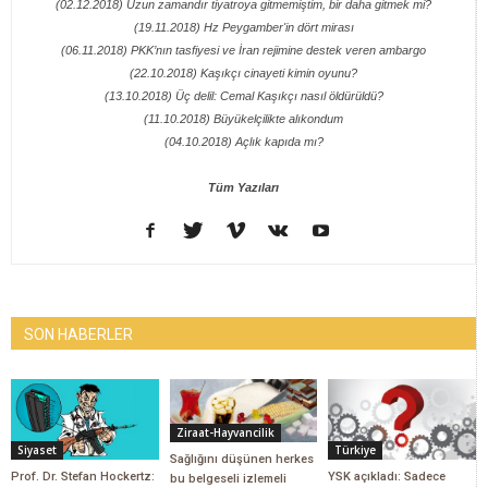
(02.12.2018) Uzun zamandır tiyatroya gitmemiştim, bir daha gitmek mi?
(19.11.2018) Hz Peygamber'in dört mirası
(06.11.2018) PKK’nın tasfiyesi ve İran rejimine destek veren ambargo
(22.10.2018) Kaşıkçı cinayeti kimin oyunu?
(13.10.2018) Üç delil: Cemal Kaşıkçı nasıl öldürüldü?
(11.10.2018) Büyükelçilikte alıkondum
(04.10.2018) Açlık kapıda mı?
Tüm Yazıları
SON HABERLER
Ziraat-Hayvancilik
Siyaset
Türkiye
Sağlığını düşünen herkes
Prof. Dr. Stefan Hockertz:
YSK açıkladı: Sadece
bu belgeseli izlemeli