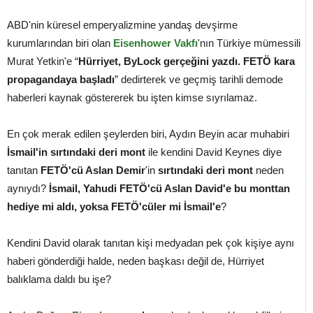
ABD'nin küresel emperyalizmine yandaş devşirme
kurumlarından biri olan
Eisenhower Vakfı
'nın Türkiye mümessili
Murat Yetkin'e “
Hürriyet,
ByLock gerçeğini yazdı. FETÖ kara
propagandaya başladı
” dedirterek ve geçmiş tarihli demode
haberleri kaynak göstererek bu işten kimse sıyrılamaz.
En çok merak edilen şeylerden biri, Aydın Beyin acar muhabiri
İsmail'in sırtındaki deri mont
ile kendini David Keynes diye
tanıtan
FETÖ'cü Aslan Demir
'in
sırtındaki deri mont
neden
aynıydı?
İsmail, Yahudi FETÖ'cü Aslan David'e
bu monttan
hediye mi aldı, yoksa FETÖ'cüler mi İsmail'e
?
Kendini David olarak tanıtan kişi medyadan pek çok kişiye aynı
haberi gönderdiği halde, neden başkası değil de, Hürriyet
balıklama daldı bu işe?