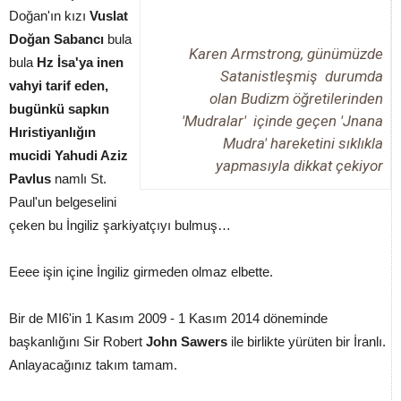
Doğan'ın kızı
Vuslat
Doğan Sabancı
bula
Karen Armstrong, günümüzde
bula
Hz İsa'ya inen
Satanistleşmiş durumda
vahyi tarif eden,
olan Budizm öğretilerinden
bugünkü sapkın
'Mudralar' içinde geçen 'Jnana
Hıristiyanlığın
Mudra' hareketini sıklıkla
mucidi Yahudi Aziz
yapmasıyla dikkat çekiyor
Pavlus
namlı St.
Paul'un belgeselini
çeken bu İngiliz şarkiyatçıyı bulmuş…
Eeee işin içine İngiliz girmeden olmaz elbette.
Bir de MI6'in 1 Kasım 2009 - 1 Kasım 2014 döneminde
başkanlığını Sir Robert
John Sawers
ile birlikte yürüten bir İranlı.
Anlayacağınız takım tamam.