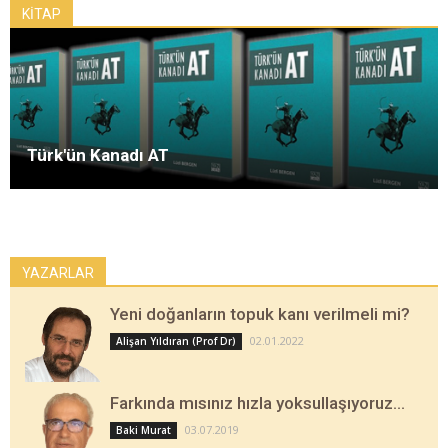
KİTAP
Türk'ün Kanadı AT
YAZARLAR
Yeni doğanların topuk kanı verilmeli mi?
02.01.2022
Alişan Yıldıran (Prof Dr)
Farkında mısınız hızla yoksullaşıyoruz…
03.07.2019
Baki Murat