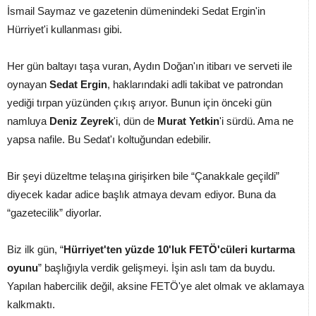
İsmail Saymaz ve gazetenin dümenindeki Sedat Ergin'in
Hürriyet'i kullanması gibi.
Her gün baltayı taşa vuran, Aydın Doğan'ın itibarı ve serveti ile
oynayan
Sedat Ergin
, haklarındaki adli takibat ve patrondan
yediği tırpan yüzünden çıkış arıyor. Bunun için önceki gün
namluya
Deniz Zeyrek
'i, dün de
Murat Yetkin
'i sürdü. Ama ne
yapsa nafile. Bu Sedat'ı koltuğundan edebilir.
Bir şeyi düzeltme telaşına girişirken bile “Çanakkale geçildi”
diyecek kadar adice başlık atmaya devam ediyor. Buna da
“gazetecilik” diyorlar.
Biz ilk gün, “
Hürriyet'ten yüzde 10'luk FETÖ'cüleri kurtarma
oyunu
” başlığıyla verdik gelişmeyi. İşin aslı tam da buydu.
Yapılan habercilik değil, aksine FETÖ'ye alet olmak ve aklamaya
kalkmaktı.