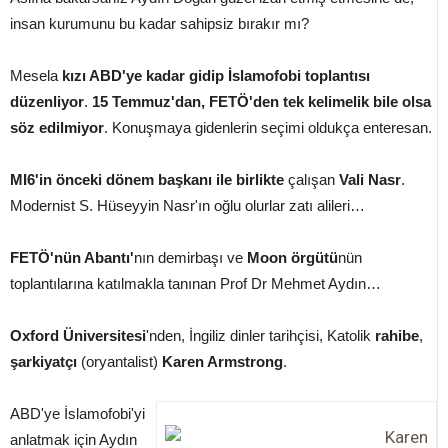
insan kurumunu bu kadar sahipsiz bırakır mı?
Mesela
kızı ABD'ye kadar gidip İslamofobi toplantısı
düzenliyor
.
15 Temmuz'dan, FETÖ'den tek kelimelik bile olsa
söz edilmiyor
. Konuşmaya gidenlerin seçimi oldukça enteresan.
MI6'in önceki dönem başkanı ile birlikte
çalışan
Vali Nasr
.
Modernist S. Hüseyyin Nasr'ın oğlu olurlar zatı alileri…
FETÖ'nün Abantı'
nın demirbaşı ve
Moon örgütü
nün
toplantılarına katılmakla tanınan Prof Dr Mehmet Aydın…
Oxford Üniversitesi
'nden, İngiliz dinler tarihçisi, Katolik
rahibe
,
şarkiyatçı
(oryantalist)
Karen Armstrong
.
ABD'ye İslamofobi'yi
anlatmak için Aydın