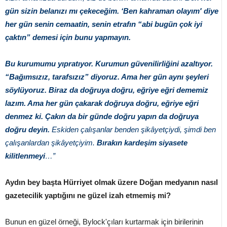
gün sizin belanızı mı çekeceğim. ‘Ben kahraman olayım' diye
her gün senin cemaatin, senin etrafın “abi bugün çok iyi
çaktın” demesi için bunu yapmayın.
Bu kurumumu yıpratıyor. Kurumun güvenilirliğini azaltıyor.
“Bağımsızız, tarafsızız” diyoruz. Ama her gün aynı şeyleri
söylüyoruz. Biraz da doğruya doğru, eğriye eğri dememiz
lazım. Ama her gün çakarak doğruya doğru, eğriye eğri
denmez ki. Çakın da bir günde doğru yapın da doğruya
doğru deyin.
Eskiden çalışanlar benden şikâyetçiydi, şimdi ben
çalışanlardan şikâyetçiyim.
Bırakın kardeşim siyasete
kilitlenmeyi
…”
Aydın bey başta Hürriyet olmak üzere Doğan medyanın nasıl
gazetecilik yaptığını ne güzel izah etmemiş mi?
Bunun en güzel örneği, Bylock'çıları kurtarmak için birilerinin