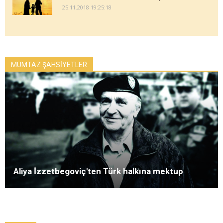
25.11.2018 19:25:18
MÜMTAZ ŞAHSİYETLER
Aliya İzzetbegoviç'ten Türk halkına mektup