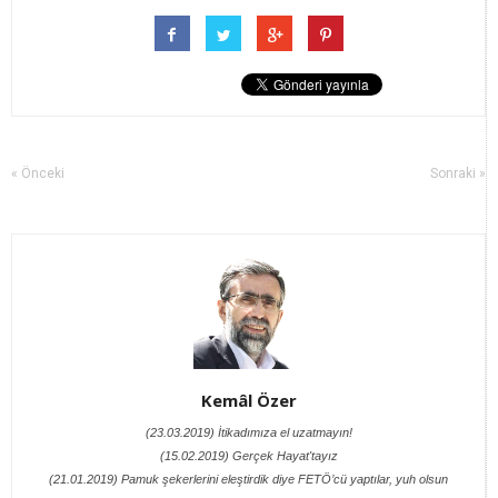
« Önceki
Sonraki »
Kemâl Özer
(23.03.2019) İtikadımıza el uzatmayın!
(15.02.2019) Gerçek Hayat'tayız
(21.01.2019) Pamuk şekerlerini eleştirdik diye FETÖ’cü yaptılar, yuh olsun