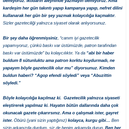
demiyoruz. İktidarın aleyhinde yazmayın demiyoruz. Ama
kardeşim her gün takıntı yapıp kampanya yapıp, nefret dilini
kullanarak her gün bir şey yazmak kolaycılığa kaçmaktır
.
Sizler gazeteciliği yalnızca siyaset olarak anlıyorsunuz.
Bir şey daha öğrenmişsiniz
, “canım iyi gazetecilik
yapamıyoruz, çünkü baskı var üstümüzde, patron tarafından
baskı var üstümüzde” bu kolaycılıktır. Ya da
“abi bir haber
buldum 8 sütunluktu ama patron korktu koydurmadı, ne
yapayım böyle gazetecilik olur mu” diyorsunuz. Kimden
buldun haberi? “Agop efendi söyledi” veya “Abuzittin
söyledi.”
Böyle kolaycılığa kaçılmaz ki. Gazetecilik yalnızca siyaseti
eleştirerek yapılmaz ki. Hayatın bütün dallarında daha çok
okunacak gazete çıkarırsınız. Ama o çalışmak ister, gayret
ister.
Öbürü (yani sizin yaptığınız)
kolayca, kurgu gibi…
Ben
sizin arkanızda durdum, siz de benim arkamda durun.
Ben her