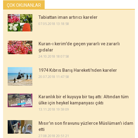
ÇOK OKUNANLAR
Tabiattan iman artırıcı kareler
07.05.2018 13:18:58
Kuran-ı kerim'de geçen yararlı ve zararlı
gıdalar
24.10.2018 18:07:58
1974 Kıbrıs Barış Hareketi'nden kareler
20.07.2018 11:47:58
Karanlık bir el kuyuya bir taş attı: Altından tüm
ülke için heykel kampanyası çıktı
13.11.2018 19:59:09
Mısır'ın son firavunu yüzlerce Müslüman'ı idam
etti
27.08.2018 20:51:21