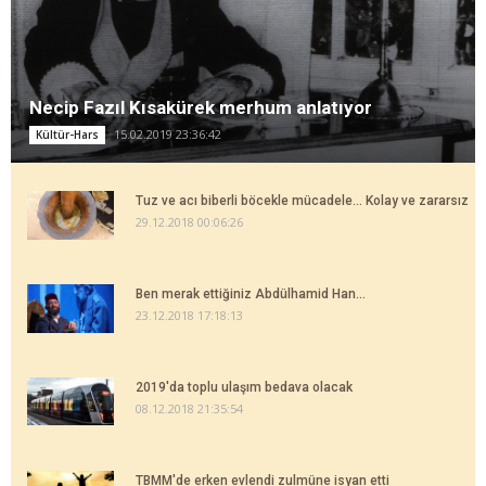
Necip Fazıl Kısakürek merhum anlatıyor
15.02.2019 23:36:42
Kültür-Hars
Tuz ve acı biberli böcekle mücadele... Kolay ve zararsız
29.12.2018 00:06:26
Ben merak ettiğiniz Abdülhamid Han...
23.12.2018 17:18:13
2019'da toplu ulaşım bedava olacak
08.12.2018 21:35:54
TBMM'de erken evlendi zulmüne isyan etti