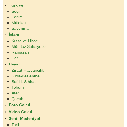
Türkiye
Seçim
Eğitim
Mülakat
Savunma
İslam
Kıssa ve Hisse
Mümtaz Şahsiyetler
Ramazan
Hac
Hayat
Ziraat-Hayvancilik
Gıda-Beslenme
Sağlık-Sıhhat
Tohum
Âfet
Çocuk
Foto Galeri
Video Galeri
Şehir-Medeniyet
Tarih