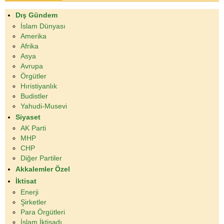
Dış Gündem
İslam Dünyası
Amerika
Afrika
Asya
Avrupa
Örgütler
Hıristiyanlık
Budistler
Yahudi-Musevi
Siyaset
AK Parti
MHP
CHP
Diğer Partiler
Akkalemler Özel
İktisat
Enerji
Şirketler
Para Örgütleri
İslam İktisadı