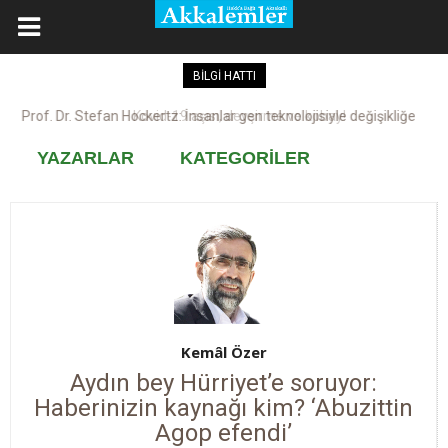
BİLGİ HATTI
Kovid-19 aşısı, devşirme ve kobay!
YAZARLAR
KATEGORİLER
Kemâl Özer
Aydın bey Hürriyet’e soruyor:
Haberinizin kaynağı kim? ‘Abuzittin
Agop efendi’