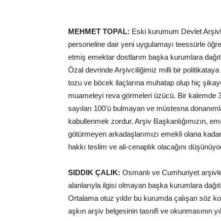
MEHMET TOPAL:
Eski kurumum Devlet Arşivle
personeline dair yeni uygulamayı teessürle öğren
etmiş emektar dostlarım başka kurumlara dağıtı
Özal devrinde Arşivciliğimiz milli bir politikata
tozu ve böcek ilaçlarına muhatap olup hiç şika
muameleyi reva görmeleri üzücü. Bir kalemde 30
sayıları 100'ü bulmayan ve müstesna donanımla
kabullenmek zordur. Arşiv Başkanlığımızın, eme
götürmeyen arkadaşlarımızı emekli olana kadar 
hakkı teslim ve ali-cenaplık olacağını düşünüyor
SIDDIK ÇALIK:
Osmanlı ve Cumhuriyet arşivle
alanlarıyla ilgisi olmayan başka kurumlara dağıt
Ortalama otuz yıldır bu kurumda çalışan söz k
aşkın arşiv belgesinin tasnifi ve okunmasının y