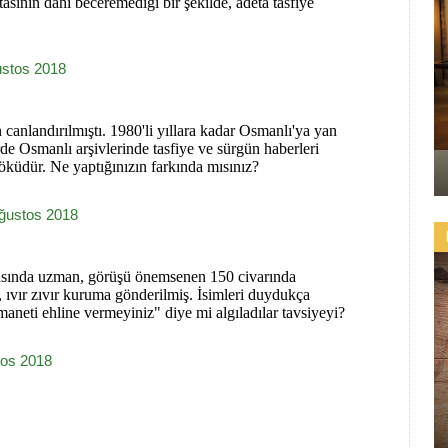
tasının dahi beceremediği bir şekilde, adeta tasfiye
ustos 2018
canlandırılmıştı. 1980'li yıllara kadar Osmanlı'ya yan
de Osmanlı arşivlerinde tasfiye ve sürgün haberleri
köküdür. Ne yaptığınızın farkında mısınız?
ğustos 2018
hasında uzman, görüşü önemsenen 150 civarında
 ıvır zıvır kuruma gönderilmiş. İsimleri duydukça
neti ehline vermeyiniz" diye mi algıladılar tavsiyeyi?
tos 2018