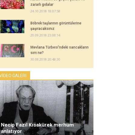
zararlı gıdalar
24.10.2018 18:07:58
Böbrek taşlarının görüntülerine
şaşıracaksınız
20.09.2018 23:08:14
Mevlana Türbesi'ndeki sancakların
sırrı ne?
30.08.2018 20:48:30
VİDEO GALERİ
Necip Fazıl Kısakürek merhum
anlatıyor