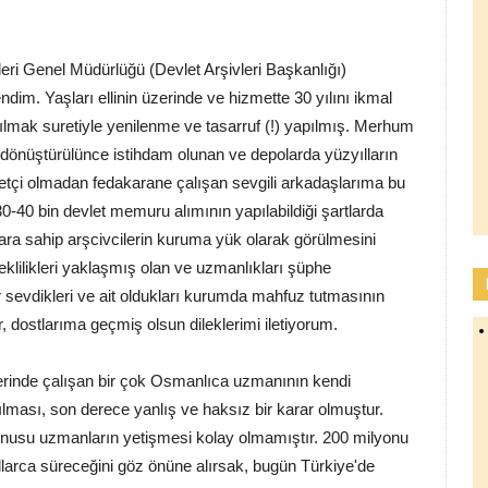
ri Genel Müdürlüğü (Devlet Arşivleri Başkanlığı)
dim. Yaşları ellinin üzerinde ve hizmette 30 yılını ikmal
lmak suretiyle yenilenme ve tasarruf (!) yapılmış. Merhum
ya dönüştürülünce istihdam olunan ve depolarda yüzyılların
yetçi olmadan fedakarane çalışan sevgili arkadaşlarıma bu
-40 bin devlet memuru alımının yapılabildiği şartlarda
ra sahip arşcivcilerin kuruma yük olarak görülmesini
klilikleri yaklaşmış olan ve uzmanlıkları şüphe
sevdikleri ve ait oldukları kurumda mahfuz tutmasının
, dostlarıma geçmiş olsun dileklerimi iletiyorum.
rinde çalışan bir çok Osmanlıca uzmanının kendi
ılması, son derece yanlış ve haksız bir karar olmuştur.
onusu uzmanların yetişmesi kolay olmamıştır. 200 milyonu
ıllarca süreceğini göz önüne alırsak, bugün Türkiye'de