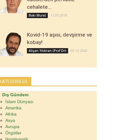
cehalete…
11.03.2019
Baki Murat
Kovid-19 aşısı, devşirme ve
kobay!
03.12.2020
Alişan Yıldıran (Prof Dr)
KATEGORİLER
Dış Gündem
İslam Dünyası
Amerika
Afrika
Asya
Avrupa
Örgütler
Hıristiyanlık