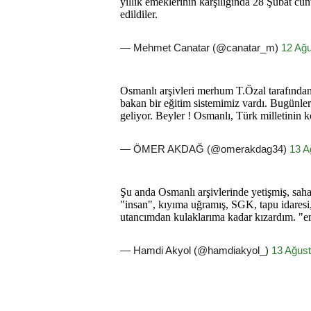
yıllık emeklerinin karşılığında 28 Şubat cun
edildiler.
— Mehmet Canatar (@canatar_m)
12 Ağ
Osmanlı arşivleri merhum T.Özal tarafından 
bakan bir eğitim sistemimiz vardı. Bugünler
geliyor. Beyler ! Osmanlı, Türk milletinin 
— ÖMER AKDAĞ (@omerakdag34)
13 A
Şu anda Osmanlı arşivlerinde yetişmiş, sa
"insan", kıyıma uğramış, SGK, tapu idaresi,
utancımdan kulaklarıma kadar kızardım. "ema
— Hamdi Akyol (@hamdiakyol_)
13 Ağus