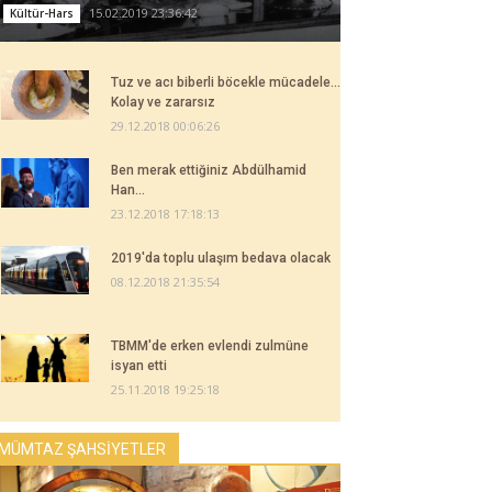
15.02.2019 23:36:42
Kültür-Hars
Tuz ve acı biberli böcekle mücadele...
Kolay ve zararsız
29.12.2018 00:06:26
Ben merak ettiğiniz Abdülhamid
Han...
23.12.2018 17:18:13
2019'da toplu ulaşım bedava olacak
08.12.2018 21:35:54
TBMM'de erken evlendi zulmüne
isyan etti
25.11.2018 19:25:18
MÜMTAZ ŞAHSİYETLER