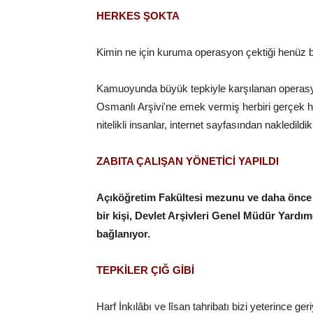
HERKES ŞOKTA
Kimin ne için kuruma operasyon çektiği henüz b
Kamuoyunda büyük tepkiyle karşılanan operasyo
Osmanlı Arşivi'ne emek vermiş herbiri gerçek
nitelikli insanlar, internet sayfasından nakledildikl
ZABITA ÇALIŞAN YÖNETİCİ YAPILDI
Açıköğretim Fakültesi mezunu ve daha önce 
bir kişi, Devlet Arşivleri Genel Müdür Yardım
bağlanıyor.
TEPKİLER ÇIĞ GİBİ
Harf İnkılâbı ve lîsan tahribatı bizi yeterince ge