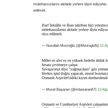
mütehassıslarını alelade yerlere tâyin ediyorlar.
edilmeli.
Harf İnkılâbı ve lîsan tahribatı bizi yeterin
mütehassıslarını alelade yerlere tâyin ediyor
rücu edilmeli.
— Nurullah Mısıroğlu (@MisirogluN)
12 A
Millet en ulvi ve en yüksek hedefte ittifak 
fırsata çevirmeye çalışır.
Savaşıyoruz diye "yağmacılara" göz yuma
Herkes işini doğru yapacak, moral bozmay
Osmanlı Arşivleri'ndeki kıyım durdurulmalıd
— Murat Başaran (@mbasaran67)
13 Ağu
Osmanlı ve Cumhuriyet Arşivleri çalışanları