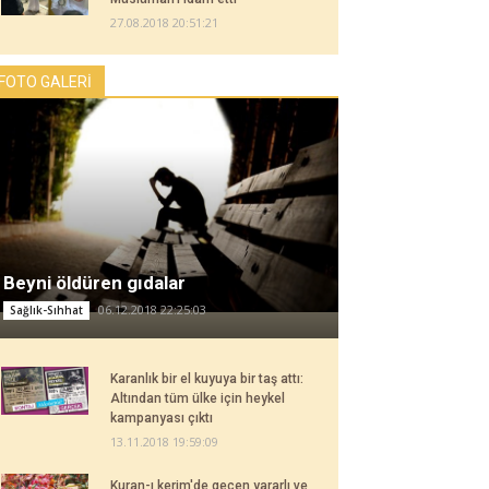
27.08.2018 20:51:21
FOTO GALERİ
Beyni öldüren gıdalar
06.12.2018 22:25:03
Sağlık-Sıhhat
Karanlık bir el kuyuya bir taş attı:
Altından tüm ülke için heykel
kampanyası çıktı
13.11.2018 19:59:09
Kuran-ı kerim'de geçen yararlı ve