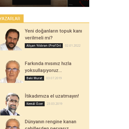
YAZARLAR
Yeni doğanların topuk kanı
verilmeli mi?
02.01.2022
Alişan Yıldıran (Prof Dr)
Farkında mısınız hızla
yoksullaşıyoruz…
03.07.2019
Baki Murat
İtikadımıza el uzatmayın!
23.03.2019
Kemâl Özer
Dünyanın rengine kanan
cahillerden pervasız