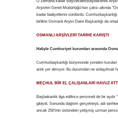
O zamana kadar Başvekalet/Başbakanlık Arşivi
Arşivleri Genel Müdürlüğü'nün çatısı altında "
kadar faaliyetlerini sürdürdü. Cumhurbaşkanlığı
birlikte Osmanlı Arşivi Daire Başkanlığı da ortad
OSMANLI ARŞİVLERİ TARİHE KARIŞTI
Haliyle Cumhuriyet kurumları arasında Osmanl
Cumhurbaşkanlığı bünyesinde yeniden kurulan D
artık yer almıyor. Bu durumdan ne anlaşılmalı 
MEÇHUL BİR EL ÇALIŞANLARI HAVUZ ATT
Başbakanlık ilga edilince personeli de bir aydır
gibiydi. Sonunda dağıtım gerçekleşti, adı tariht
ancak 250'inin üstündeki yetişmiş uzman persone