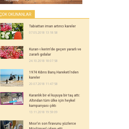
ÇOK OKUNANLAR
Tabiattan iman artırıcı kareler
07.05.2018 13:18:58
Kuran-ı kerim'de geçen yararlı ve
zararlı gıdalar
24.10.2018 18:07:58
1974 Kıbrıs Barış Hareketi'nden
kareler
20.07.2018 11:47:58
Karanlık bir el kuyuya bir taş attı:
Altından tüm ülke için heykel
kampanyası çıktı
13.11.2018 19:59:09
Mısır'ın son firavunu yüzlerce
Müslüman'ı idam etti