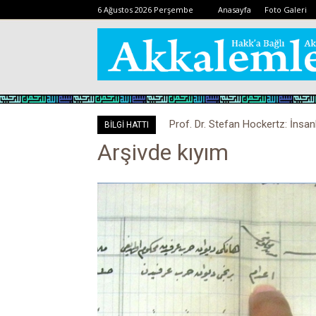
6 Ağustos 2026 Perşembe
Anasayfa
Foto Galeri
Prof. Dr. Stefan Hockertz: İnsan
BİLGİ HATTI
kalabilir
Arşivde kıyım