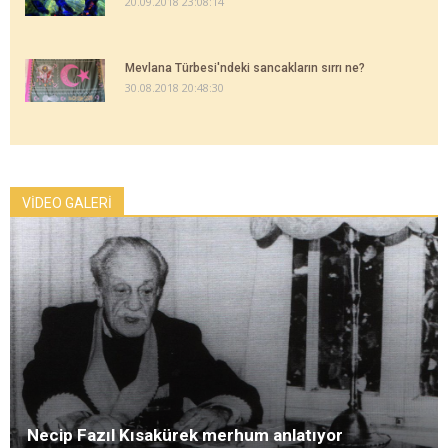
20.09.2018 23:08:14
Mevlana Türbesi'ndeki sancakların sırrı ne?
30.08.2018 20:48:30
VİDEO GALERİ
Necip Fazıl Kısakürek merhum anlatıyor