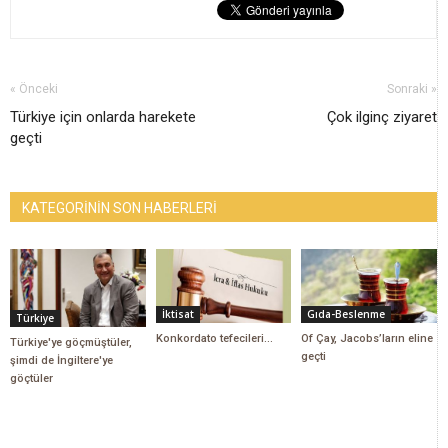
« Önceki
Sonraki »
Türkiye için onlarda harekete
Çok ilginç ziyaret
geçti
KATEGORİNİN SON HABERLERİ
İktisat
Gıda-Beslenme
Türkiye
Konkordato tefecileri…
Of Çay, Jacobs’ların eline
Türkiye'ye göçmüştüler,
geçti
şimdi de İngiltere'ye
göçtüler