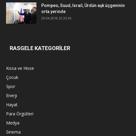
Pompeo, Suud, İsrail, Ürdün aşk üçgeninin
orta yerinde
29.04.2018 22:35:36
RASGELE KATEGORİLER
Kıssa ve Hisse
Çocuk
Spor
Enerji
Hayat
Para Örgütleri
Medya
Sinema