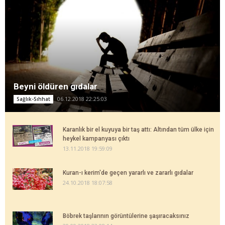
Beyni öldüren gıdalar
06.12.2018 22:25:03
Sağlık-Sıhhat
Karanlık bir el kuyuya bir taş attı: Altından tüm ülke için
heykel kampanyası çıktı
13.11.2018 19:59:09
Kuran-ı kerim'de geçen yararlı ve zararlı gıdalar
24.10.2018 18:07:58
Böbrek taşlarının görüntülerine şaşıracaksınız