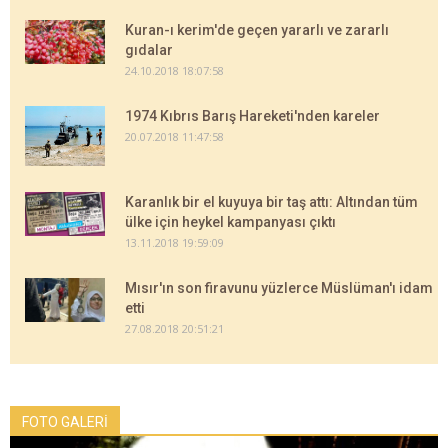
Kuran-ı kerim'de geçen yararlı ve zararlı
gıdalar
24.10.2018 18:07:58
1974 Kıbrıs Barış Hareketi'nden kareler
20.07.2018 11:47:58
Karanlık bir el kuyuya bir taş attı: Altından tüm
ülke için heykel kampanyası çıktı
13.11.2018 19:59:09
Mısır'ın son firavunu yüzlerce Müslüman'ı idam
etti
27.08.2018 20:51:21
FOTO GALERİ