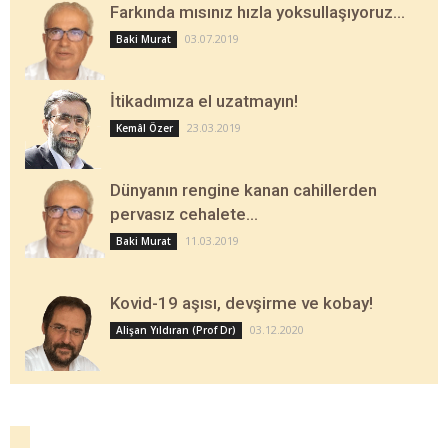
Farkında mısınız hızla yoksullaşıyoruz…
03.07.2019
Baki Murat
İtikadımıza el uzatmayın!
23.03.2019
Kemâl Özer
Dünyanın rengine kanan cahillerden
pervasız cehalete…
11.03.2019
Baki Murat
Kovid-19 aşısı, devşirme ve kobay!
03.12.2020
Alişan Yıldıran (Prof Dr)