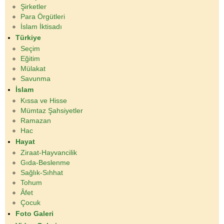
Şirketler
Para Örgütleri
İslam İktisadı
Türkiye
Seçim
Eğitim
Mülakat
Savunma
İslam
Kıssa ve Hisse
Mümtaz Şahsiyetler
Ramazan
Hac
Hayat
Ziraat-Hayvancilik
Gıda-Beslenme
Sağlık-Sıhhat
Tohum
Âfet
Çocuk
Foto Galeri