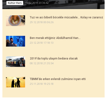
15.02.2019 23:36:42
Kültür-Hars
Tuz ve acı biberli böcekle mücadele... Kolay ve zararsız
29.12.2018 00:06:26
Ben merak ettiğiniz Abdülhamid Han...
23.12.2018 17:18:13
2019'da toplu ulaşım bedava olacak
08.12.2018 21:35:54
TBMM'de erken evlendi zulmüne isyan etti
25.11.2018 19:25:18