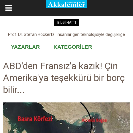
BİLGİ HATTI
Prof. Dr. Stefan Hockertz: İnsanlar gen teknolojisiyle değişikliğe
Kovid-19 aşısı, devşirme ve kobay!
maruz kalabilir
YAZARLAR
KATEGORİLER
ABD'den Fransız'a kazık! Çin
Amerika'ya teşekkürü bir borç
bilir...