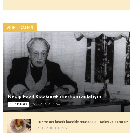
VİDEO GALERİ
Necip Fazıl Kısakürek merhum anlatıyor
15.02.2019 23:36:42
Kültür-Hars
Tuz ve acı biberli böcekle mücadele... Kolay ve zararsız
29.12.2018 00:06:26