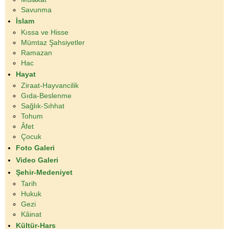
Savunma
İslam
Kıssa ve Hisse
Mümtaz Şahsiyetler
Ramazan
Hac
Hayat
Ziraat-Hayvancilik
Gıda-Beslenme
Sağlık-Sıhhat
Tohum
Âfet
Çocuk
Foto Galeri
Video Galeri
Şehir-Medeniyet
Tarih
Hukuk
Gezi
Kâinat
Kültür-Hars