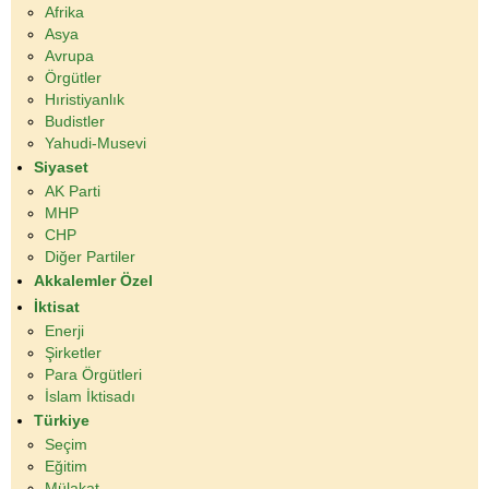
Afrika
Asya
Avrupa
Örgütler
Hıristiyanlık
Budistler
Yahudi-Musevi
Siyaset
AK Parti
MHP
CHP
Diğer Partiler
Akkalemler Özel
İktisat
Enerji
Şirketler
Para Örgütleri
İslam İktisadı
Türkiye
Seçim
Eğitim
Mülakat