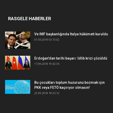
RASGELE HABERLER
Ve IMF başkanlığında İtalya hükümeti kuruldu
01.06.2018 03:13:02
Erdoğan'dan tarihi başarı: İdlib krizi çözüldü
17.09.2018 19:42:35
Bu çocukları toplum huzurunu bozmak için
PKK veya FETÖ kaçırıyor olmasın!
22.09.2018 18:25:12