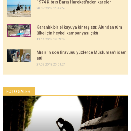
1974 Kıbrıs Barış Hareketi'nden kareler
20.07.2018 11:47:58
Karanlık bir el kuyuya bir taş attı: Altından tüm
ülke için heykel kampanyası çıktı
13.11.2018 19:59:09
Mısır'ın son firavunu yüzlerce Müslüman'ı idam
etti
27.08.2018 20:51:21
FOTO GALERİ