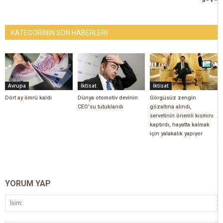
KATEGORİNİN SON HABERLERİ
Avrupa
İktisat
İktisat
Dört ay ömrü kaldı
Dünya otomotiv devinin
Görgüsüz zengin
CEO'su tutuklandı
gözaltına alındı,
servetinin önemli kısmını
kaptırdı, hayatta kalmak
için yalakalık yapıyor
YORUM YAP