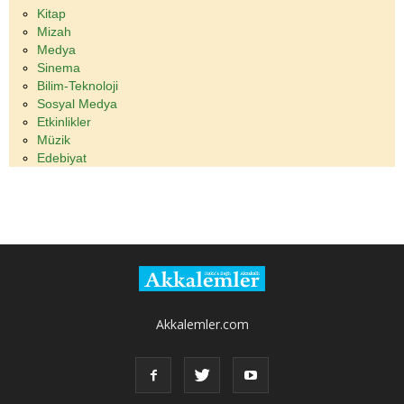
Kitap
Mizah
Medya
Sinema
Bilim-Teknoloji
Sosyal Medya
Etkinlikler
Müzik
Edebiyat
Akkalemler.com