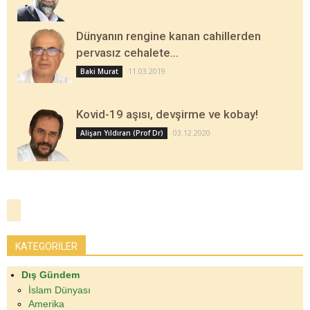
Dünyanın rengine kanan cahillerden
pervasız cehalete…
11.03.2019
Baki Murat
Kovid-19 aşısı, devşirme ve kobay!
03.12.2020
Alişan Yıldıran (Prof Dr)
KATEGORİLER
Dış Gündem
İslam Dünyası
Amerika