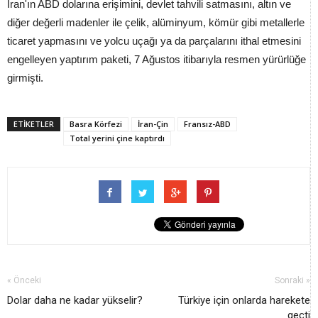
İran'ın ABD dolarına erişimini, devlet tahvili satmasını, altın ve
diğer değerli madenler ile çelik, alüminyum, kömür gibi metallerle
ticaret yapmasını ve yolcu uçağı ya da parçalarını ithal etmesini
engelleyen yaptırım paketi, 7 Ağustos itibarıyla resmen yürürlüğe
girmişti.
ETİKETLER
Basra Körfezi
İran-Çin
Fransız-ABD
Total yerini çine kaptırdı
« Önceki
Sonraki »
Dolar daha ne kadar yükselir?
Türkiye için onlarda harekete
geçti