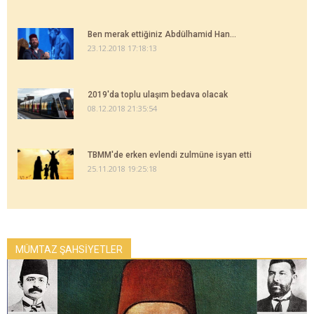
Ben merak ettiğiniz Abdülhamid Han...
23.12.2018 17:18:13
2019'da toplu ulaşım bedava olacak
08.12.2018 21:35:54
TBMM'de erken evlendi zulmüne isyan etti
25.11.2018 19:25:18
MÜMTAZ ŞAHSİYETLER