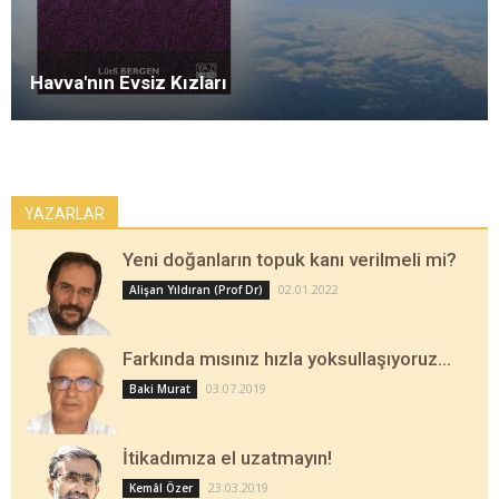
Havva'nın Evsiz Kızları
YAZARLAR
Yeni doğanların topuk kanı verilmeli mi?
02.01.2022
Alişan Yıldıran (Prof Dr)
Farkında mısınız hızla yoksullaşıyoruz…
03.07.2019
Baki Murat
İtikadımıza el uzatmayın!
23.03.2019
Kemâl Özer