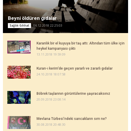
Beyni öldüren gıdalar
06.12.2018 22:25:03
Sağlık-Sıhhat
Karanlık bir el kuyuya bir taş attı: Altından tüm ülke için
heykel kampanyası çıktı
13.11.2018 19:59:09
Kuran-ı kerim'de geçen yararlı ve zararlı gıdalar
24.10.2018 18:07:58
Böbrek taşlarının görüntülerine şaşıracaksınız
20.09.2018 23:08:14
Mevlana Türbesi'ndeki sancakların sırrı ne?
30.08.2018 20:48:30