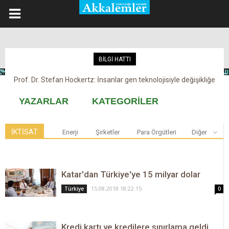
BİLGİ HATTI
Prof. Dr. Stefan Hockertz: İnsanlar gen teknolojisiyle değişikliğe
Kovid-19 aşısı, devşirme ve kobay!
maruz kalabilir
YAZARLAR
KATEGORİLER
İKTİSAT
Enerji
Şirketler
Para Örgütleri
Diğer
Katar'dan Türkiye'ye 15 milyar dolar
15.08.2018 18:22:15
Türkiye
0
Kredi kartı ve kredilere sınırlama geldi