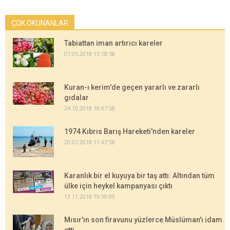
ÇOK OKUNANLAR
Tabiattan iman artırıcı kareler
07.05.2018 13:18:58
Kuran-ı kerim'de geçen yararlı ve zararlı
gıdalar
24.10.2018 18:07:58
1974 Kıbrıs Barış Hareketi'nden kareler
20.07.2018 11:47:58
Karanlık bir el kuyuya bir taş attı: Altından tüm
ülke için heykel kampanyası çıktı
13.11.2018 19:59:09
Mısır'ın son firavunu yüzlerce Müslüman'ı idam