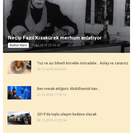
Necip Fazıl Kısakürek merhum anlatıyor
15.02.2019 23:36:42
Kültür-Hars
Tuz ve acı biberli böcekle mücadele... Kolay ve zararsız
29.12.2018 00:06:26
Ben merak ettiğiniz Abdülhamid Han...
23.12.2018 17:18:13
2019'da toplu ulaşım bedava olacak
08.12.2018 21:35:54