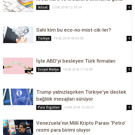
15.08.2018 12:16:14
İktisat
0
Sahi kim bu eco-no-mist-cik-ler?
14.08.2018 18:06:58
Türkiye
0
İşte ABD'yi besleyen Türk firmaları
14.08.2018 17:53:09
Sosyal Medya
0
Trump yalnızlaşırken Türkiye'ye destek
bağlılık mesajları sürüyor
14.08.2018 16:56:37
Para Örgütleri
0
Venezuela’nın Milli Kripto Parası ‘Petro’
resmi para birimi oluyor