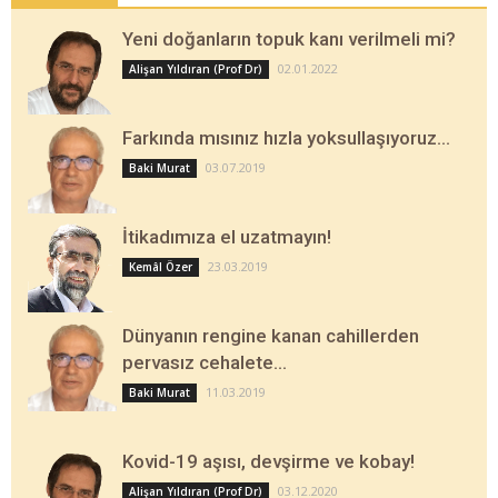
Yeni doğanların topuk kanı verilmeli mi?
02.01.2022
Alişan Yıldıran (Prof Dr)
Farkında mısınız hızla yoksullaşıyoruz…
03.07.2019
Baki Murat
İtikadımıza el uzatmayın!
23.03.2019
Kemâl Özer
Dünyanın rengine kanan cahillerden
pervasız cehalete…
11.03.2019
Baki Murat
Kovid-19 aşısı, devşirme ve kobay!
03.12.2020
Alişan Yıldıran (Prof Dr)