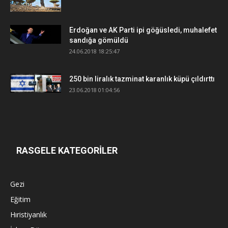
Erdoğan ve AK Parti ipi göğüsledi, muhalefet
sandığa gömüldü
24.06.2018 18:25:47
250 bin liralık tazminat karanlık küpü çıldırttı
23.06.2018 01:04:56
RASGELE KATEGORİLER
Gezi
Eğitim
Hıristiyanlık