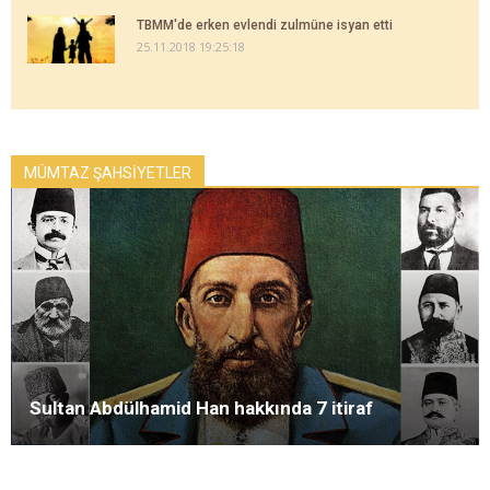
TBMM'de erken evlendi zulmüne isyan etti
25.11.2018 19:25:18
MÜMTAZ ŞAHSİYETLER
Sultan Abdülhamid Han hakkında 7 itiraf