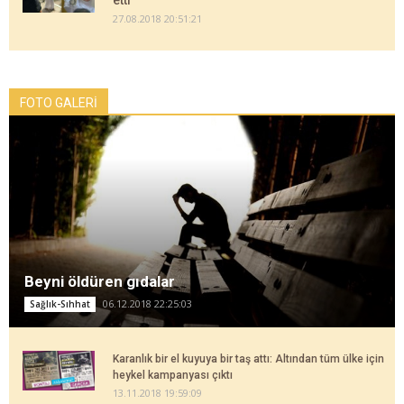
etti
27.08.2018 20:51:21
FOTO GALERİ
Beyni öldüren gıdalar
06.12.2018 22:25:03
Sağlık-Sıhhat
Karanlık bir el kuyuya bir taş attı: Altından tüm ülke için
heykel kampanyası çıktı
13.11.2018 19:59:09