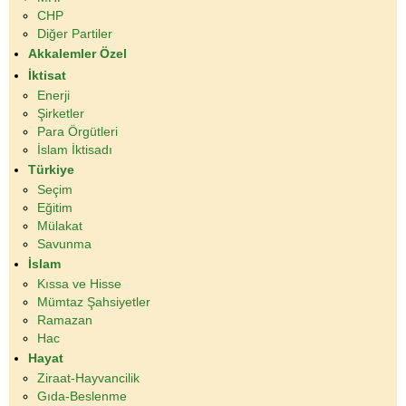
CHP
Diğer Partiler
Akkalemler Özel
İktisat
Enerji
Şirketler
Para Örgütleri
İslam İktisadı
Türkiye
Seçim
Eğitim
Mülakat
Savunma
İslam
Kıssa ve Hisse
Mümtaz Şahsiyetler
Ramazan
Hac
Hayat
Ziraat-Hayvancilik
Gıda-Beslenme