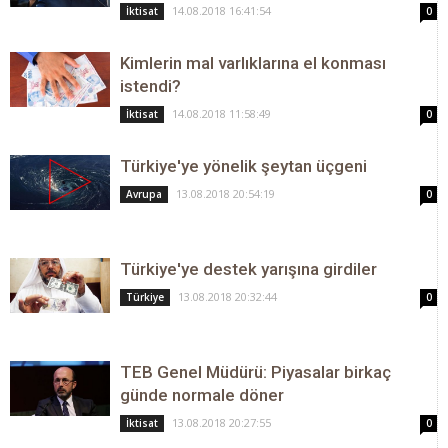
14.08.2018 16:41:54
İktisat
0
Kimlerin mal varlıklarına el konması
istendi?
14.08.2018 11:58:49
İktisat
0
Türkiye'ye yönelik şeytan üçgeni
13.08.2018 20:54:19
Avrupa
0
Türkiye'ye destek yarışına girdiler
13.08.2018 20:32:44
Türkiye
0
TEB Genel Müdürü: Piyasalar birkaç
günde normale döner
13.08.2018 20:27:55
İktisat
0