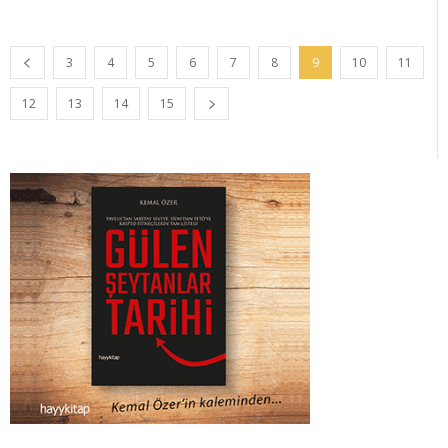
3
4
5
6
7
8
9
10
11
12
13
14
15